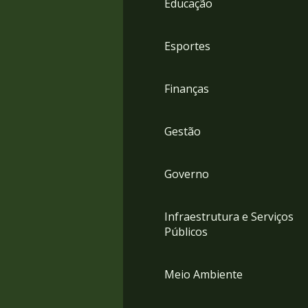
Educação
4
Acessibilidade
5
Esportes
Finanças
Gestão
Governo
Infraestrutura e Serviços
Públicos
Meio Ambiente