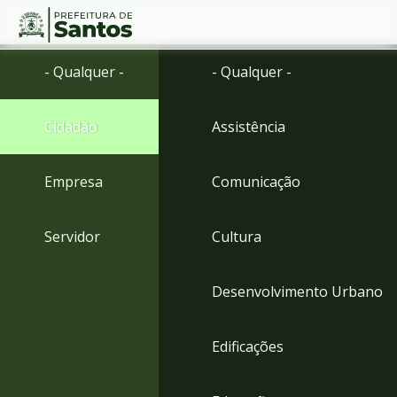
Ir
Conteúdo
- Qualquer -
- Qualquer -
para
o
conteúdo
Cidadão
Assistência
1
Ir
para
Empresa
Comunicação
o
menu
2
Servidor
Cultura
Ir
para
busca
Desenvolvimento Urbano
3
Ir
para
Edificações
o
rodapé