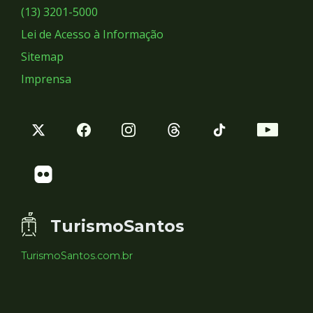
Sociais
(13) 3201-5000
Lei de Acesso à Informação
Sitemap
Imprensa
TurismoSantos
TurismoSantos.com.br