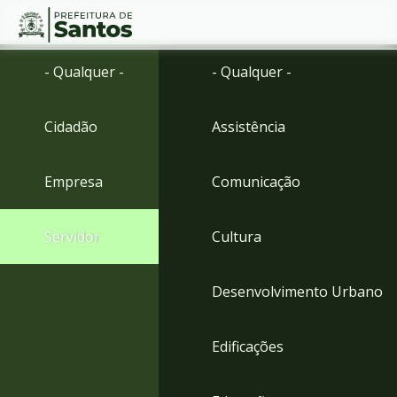
Ir
Conteúdo
- Qualquer -
- Qualquer -
para
o
conteúdo
Cidadão
Assistência
1
Ir
para
Empresa
Comunicação
o
menu
2
Servidor
Cultura
Ir
para
busca
Desenvolvimento Urbano
3
Ir
para
Edificações
o
rodapé