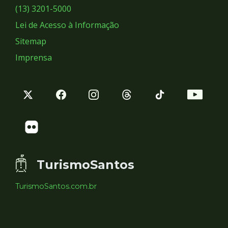
Sociais
(13) 3201-5000
Lei de Acesso à Informação
Sitemap
Imprensa
TurismoSantos
TurismoSantos.com.br