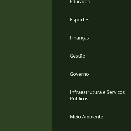
Educação
4
Acessibilidade
5
Esportes
Finanças
Gestão
Governo
Infraestrutura e Serviços
Públicos
Meio Ambiente