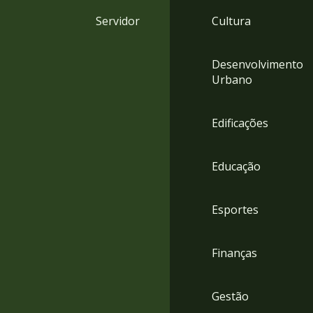
4
Servidor
Cultura
Acessibilidade
5
Desenvolvimento
Urbano
Edificações
Educação
Esportes
Finanças
Gestão