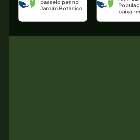
passeio pet no
Populaç
Jardim Botânico
baixa r