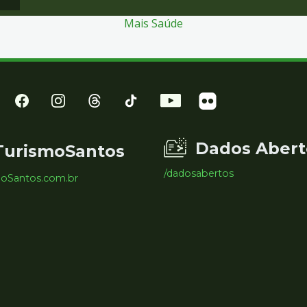
Mais Saúde
Dados Abert
TurismoSantos
/dadosabertos
moSantos.com.br