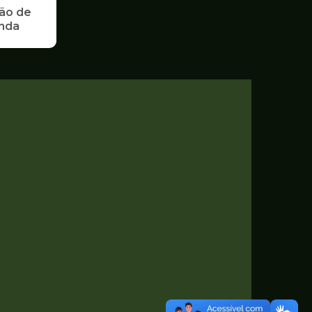
ão de
enda