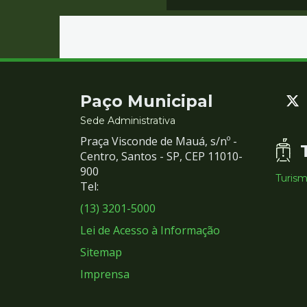
Contato
Paço Municipal
e
Sede Administrativa
Praça Visconde de Mauá, s/nº -
Redes
Centro, Santos - SP, CEP 11010-
900
Turis
Sociais
Tel:
(13) 3201-5000
Lei de Acesso à Informação
Sitemap
Imprensa