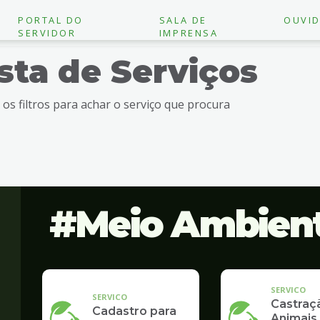
PORTAL DO
SALA DE
OUVID
SERVIDOR
IMPRENSA
ista de Serviços
e os filtros para achar o serviço que procura
Meio Ambien
SERVICO
SERVICO
Castraç
Cadastro para
Animais 