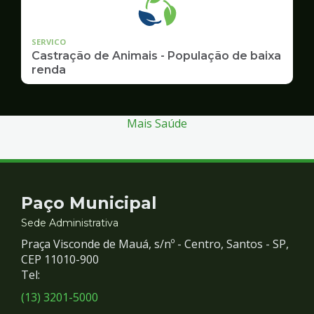
SERVICO
Castração de Animais - População de baixa
renda
Mais Saúde
Contato
Paço Municipal
e
Sede Administrativa
Praça Visconde de Mauá, s/nº - Centro, Santos - SP,
Redes
CEP 11010-900
Tel:
Sociais
(13) 3201-5000