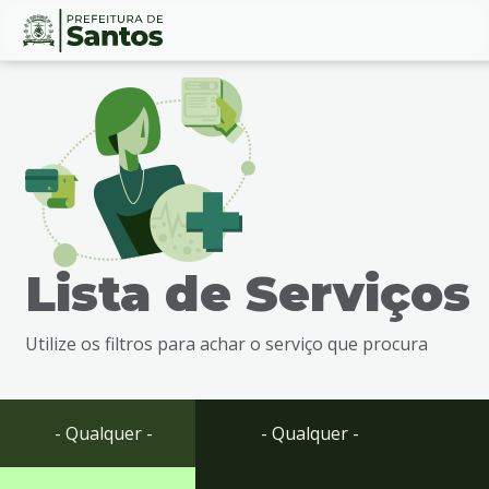
Ir
Conteúdo
para
o
conteúdo
1
Ir
para
o
menu
Lista de Serviços
2
Ir
para
Utilize os filtros para achar o serviço que procura
busca
3
Ir
para
- Qualquer -
- Qualquer -
o
rodapé