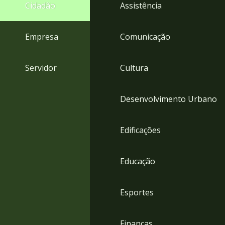
4
Cidadão
Assistência
Acessibilidade
5
Empresa
Comunicação
Servidor
Cultura
Desenvolvimento Urbano
Edificações
Educação
Esportes
Finanças