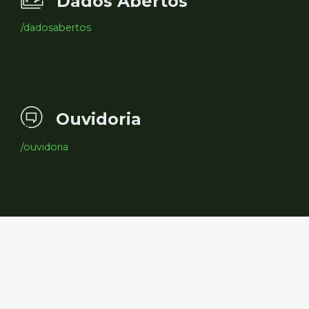
Dados Abertos
/dadosabertos
Ouvidoria
/ouvidoria