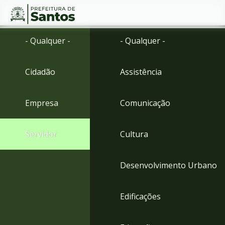
Ir
Conteúdo
- Qualquer -
- Qualquer -
para
o
conteúdo
Cidadão
Assistência
1
Ir
para
Empresa
Comunicação
o
menu
2
Servidor
Cultura
Ir
para
busca
Desenvolvimento Urbano
3
Ir
para
Edificações
o
rodapé