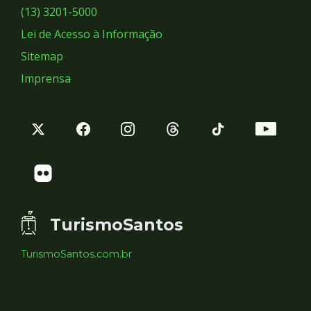
Sociais
(13) 3201-5000
Lei de Acesso à Informação
Sitemap
Imprensa
TurismoSantos
TurismoSantos.com.br