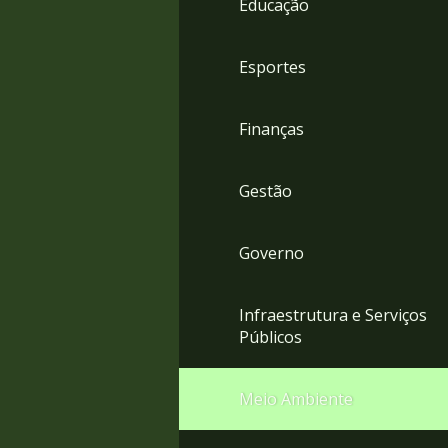
Educação
4
Acessibilidade
5
Esportes
Finanças
Gestão
Governo
Infraestrutura e Serviços
Públicos
Meio Ambiente