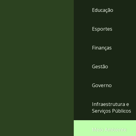
4
Educação
Acessibilidade
5
Esportes
Finanças
Gestão
Governo
Infraestrutura e
Serviços Públicos
Meio Ambiente