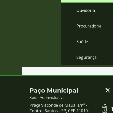
Ouvidoria
Procuradoria
Saúde
Segurança
Contato
Paço Municipal
e
Sede Administrativa
Praça Visconde de Mauá, s/nº -
Redes
Centro, Santos - SP, CEP 11010-