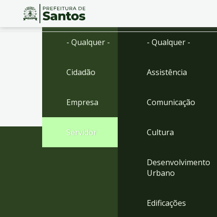
Ir
Conteúdo
- Qualquer -
- Qualquer -
para
o
conteúdo
Cidadão
Assistência
1
Ir
para
Empresa
Comunicação
o
menu
2
Servidor
Cultura
Ir
para
busca
Desenvolvimento
3
Urbano
Ir
para
o
Edificações
rodapé