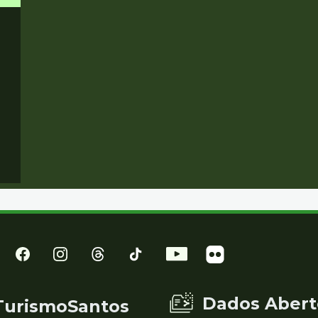
Dados Abert
TurismoSantos