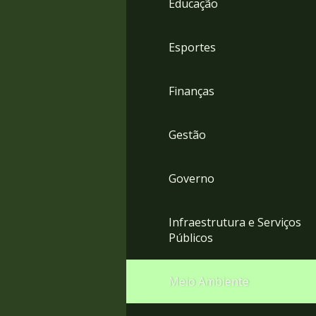
Educação
4
Acessibilidade
5
Esportes
Finanças
Gestão
Governo
Infraestrutura e Serviços
Públicos
Meio Ambiente