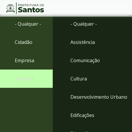
Ir
Conteúdo
- Qualquer -
- Qualquer -
para
o
conteúdo
Cidadão
Assistência
1
Ir
para
Empresa
Comunicação
o
menu
2
Servidor
Cultura
Ir
para
busca
Desenvolvimento Urbano
3
Ir
para
Edificações
o
rodapé