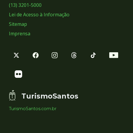
Sociais
(13) 3201-5000
Lei de Acesso à Informação
Sitemap
Imprensa
TurismoSantos
TurismoSantos.com.br