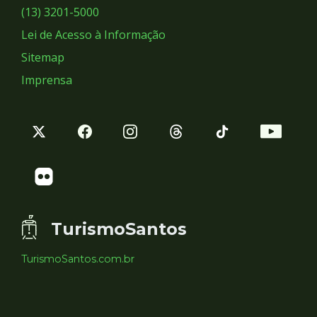
Sociais
(13) 3201-5000
Lei de Acesso à Informação
Sitemap
Imprensa
TurismoSantos
TurismoSantos.com.br