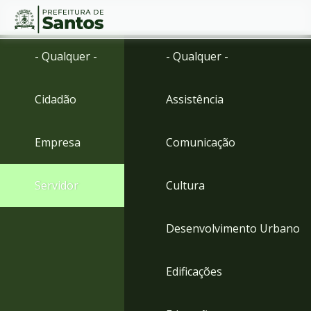
Ir
Conteúdo
- Qualquer -
- Qualquer -
para
o
conteúdo
Cidadão
Assistência
1
Ir
para
Empresa
Comunicação
o
menu
2
Servidor
Cultura
Ir
para
busca
Desenvolvimento Urbano
3
Ir
para
Edificações
o
rodapé