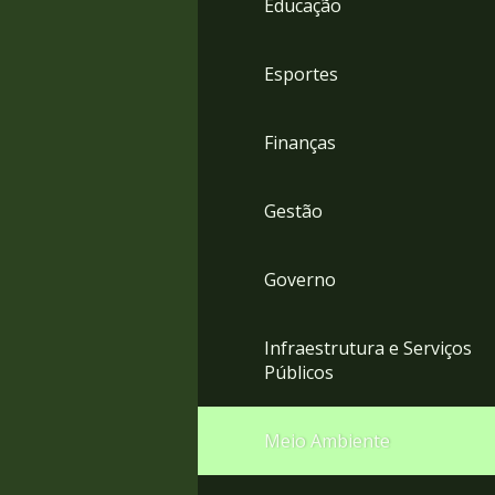
Educação
4
Acessibilidade
5
Esportes
Finanças
Gestão
Governo
Infraestrutura e Serviços
Públicos
Meio Ambiente