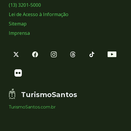
Sociais
(13) 3201-5000
Lei de Acesso à Informação
Sitemap
Imprensa
TurismoSantos
TurismoSantos.com.br