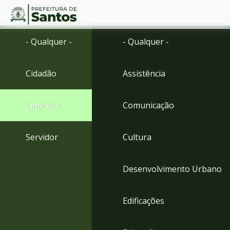
Ir
Conteúdo
- Qualquer -
- Qualquer -
para
o
conteúdo
Cidadão
Assistência
1
Ir
para
Empresa
Comunicação
o
menu
2
Servidor
Cultura
Ir
para
busca
Desenvolvimento Urbano
3
Ir
para
Edificações
o
rodapé