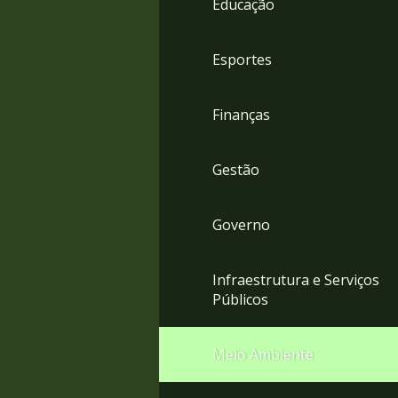
Educação
4
Acessibilidade
5
Esportes
Finanças
Gestão
Governo
Infraestrutura e Serviços
Públicos
Meio Ambiente