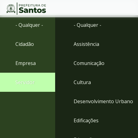
Ir
Conteúdo
- Qualquer -
- Qualquer -
para
o
conteúdo
Cidadão
Assistência
1
Ir
para
Empresa
Comunicação
o
menu
2
Servidor
Cultura
Ir
para
busca
Desenvolvimento Urbano
3
Ir
para
Edificações
o
rodapé