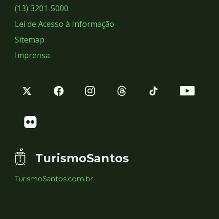
Sociais
(13) 3201-5000
Lei de Acesso à Informação
Sitemap
Imprensa
TurismoSantos
TurismoSantos.com.br