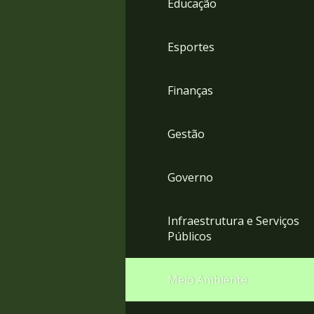
Educação
4
Acessibilidade
5
Esportes
Finanças
Gestão
Governo
Infraestrutura e Serviços
Públicos
Meio Ambiente