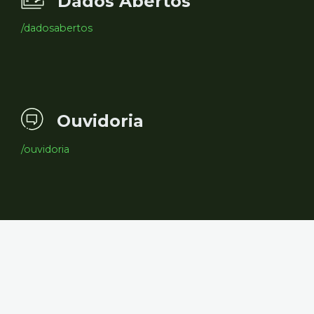
Dados Abertos
/dadosabertos
Ouvidoria
/ouvidoria