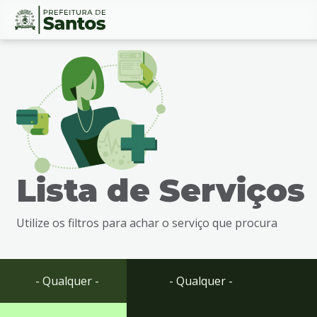
Ir
Conteúdo
para
o
conteúdo
1
Ir
para
o
menu
Lista de Serviços
2
Ir
para
Utilize os filtros para achar o serviço que procura
busca
3
Ir
para
- Qualquer -
- Qualquer -
o
rodapé