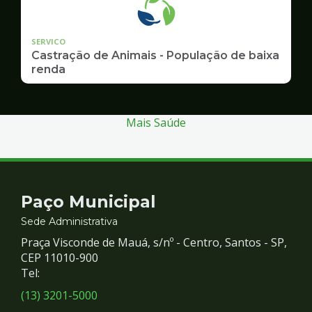
SERVICO
Castração de Animais - População de baixa
renda
Mais Saúde
Contato
Paço Municipal
e
Sede Administrativa
Praça Visconde de Mauá, s/nº - Centro, Santos - SP,
Redes
CEP 11010-900
Tel:
Sociais
(13) 3201-5000