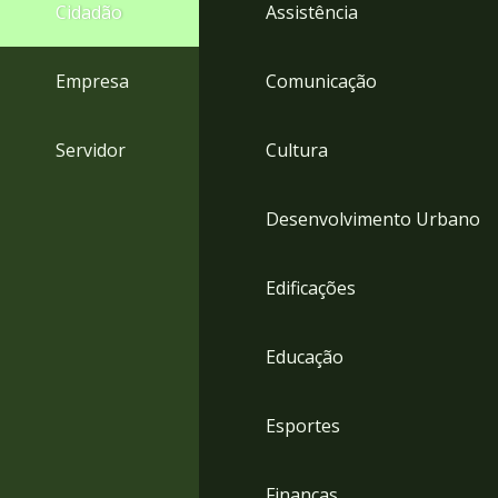
4
Cidadão
Assistência
Acessibilidade
5
Empresa
Comunicação
Servidor
Cultura
Desenvolvimento Urbano
Edificações
Educação
Esportes
Finanças