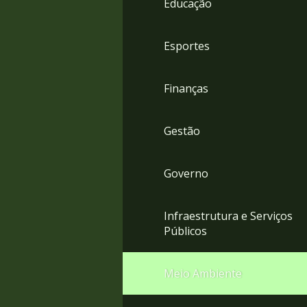
Educação
4
Acessibilidade
5
Esportes
Finanças
Gestão
Governo
Infraestrutura e Serviços
Públicos
Meio Ambiente