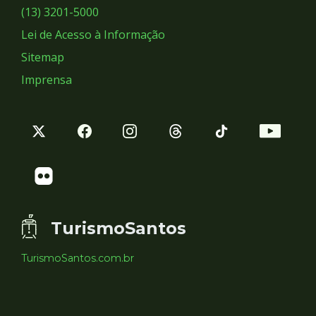
Sociais
(13) 3201-5000
Lei de Acesso à Informação
Sitemap
Imprensa
TurismoSantos
TurismoSantos.com.br