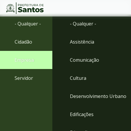
Ir
Conteúdo
- Qualquer -
- Qualquer -
para
o
conteúdo
Cidadão
Assistência
1
Ir
para
Empresa
Comunicação
o
menu
2
Servidor
Cultura
Ir
para
busca
Desenvolvimento Urbano
3
Ir
para
Edificações
o
rodapé