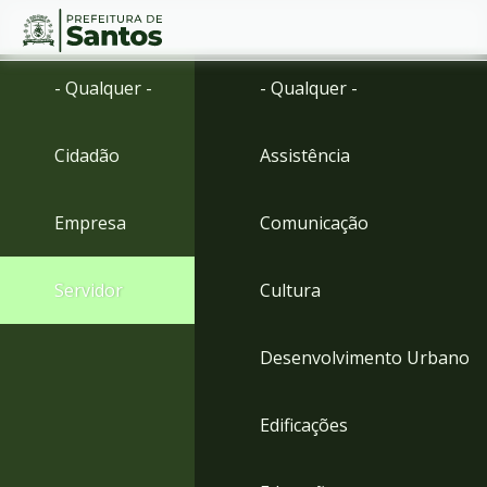
Ir
Conteúdo
- Qualquer -
- Qualquer -
para
o
conteúdo
Cidadão
Assistência
1
Ir
para
Empresa
Comunicação
o
menu
2
Servidor
Cultura
Ir
para
busca
Desenvolvimento Urbano
3
Ir
para
Edificações
o
rodapé