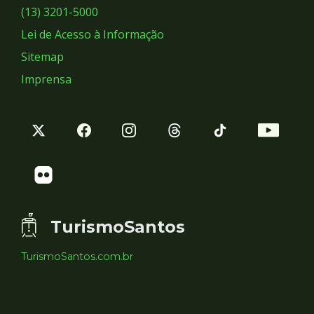
Sociais
(13) 3201-5000
Lei de Acesso à Informação
Sitemap
Imprensa
TurismoSantos
TurismoSantos.com.br