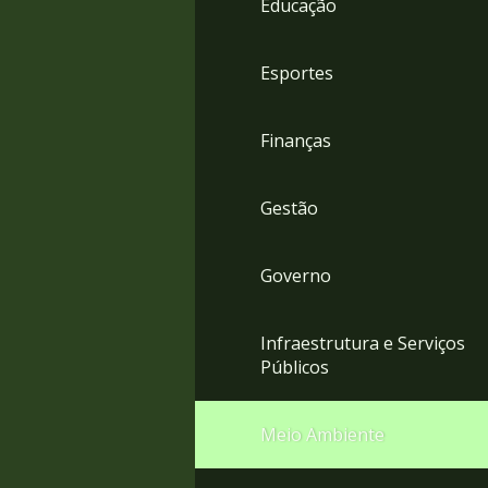
Educação
4
Acessibilidade
5
Esportes
Finanças
Gestão
Governo
Infraestrutura e Serviços
Públicos
Meio Ambiente