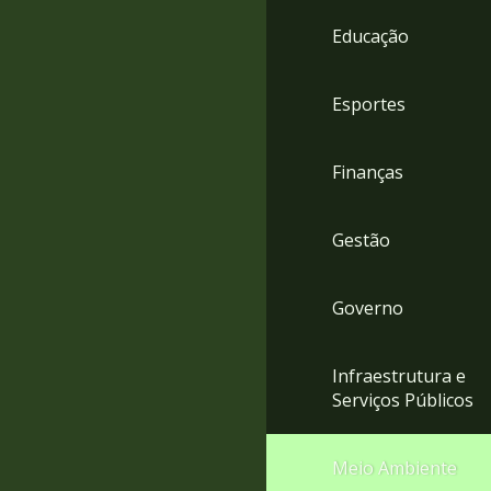
4
Educação
Acessibilidade
5
Esportes
Finanças
Gestão
Governo
Infraestrutura e
Serviços Públicos
Meio Ambiente