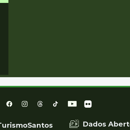
Dados Abert
TurismoSantos