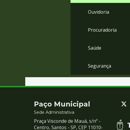
Ouvidoria
Procuradoria
Saúde
Segurança
Contato
Paço Municipal
e
Sede Administrativa
Praça Visconde de Mauá, s/nº -
Redes
Centro, Santos - SP, CEP 11010-