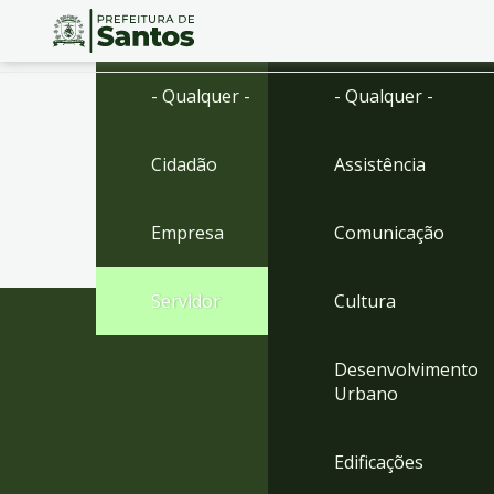
Ir
Conteúdo
- Qualquer -
- Qualquer -
para
o
conteúdo
Cidadão
Assistência
1
Ir
para
Empresa
Comunicação
o
menu
2
Servidor
Cultura
Ir
para
busca
Desenvolvimento
3
Urbano
Ir
para
o
Edificações
rodapé