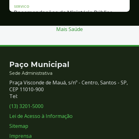
SERVICO
Recomendações do Ministério Público
Inquérito Civil nº 11.0426.0004955/2013-1
Mais Saúde
Contato
Paço Municipal
e
Sede Administrativa
Praça Visconde de Mauá, s/nº - Centro, Santos - SP,
Redes
CEP 11010-900
Tel:
Sociais
(13) 3201-5000
Lei de Acesso à Informação
Sitemap
Imprensa