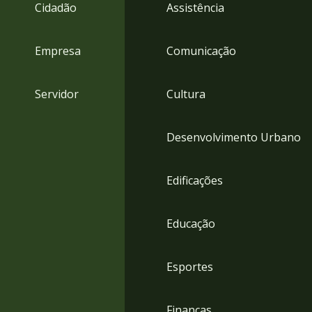
4
Cidadão
Assistência
Acessibilidade
5
Empresa
Comunicação
Servidor
Cultura
Desenvolvimento Urbano
Edificações
Educação
Esportes
Finanças