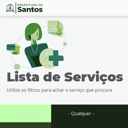
Ir
Conteúdo
para
o
conteúdo
1
Ir
para
o
menu
Lista de Serviços
2
Ir
para
Utilize os filtros para achar o serviço que procura
busca
3
Ir
para
- Qualquer -
- Qualquer -
o
rodapé