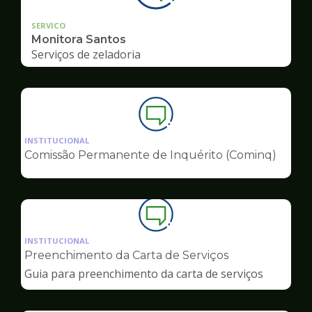
SERVICO
Monitora Santos
Serviços de zeladoria
Ilustração
da
INSTITUCIONAL
pagina
Comissão Permanente de Inquérito (Cominq)
de
Ouvidoria
Ilustração
da
INSTITUCIONAL
pagina
Preenchimento da Carta de Serviços
de
Guia para preenchimento da carta de serviços
Ouvidoria