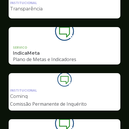
da
INSTITUCIONAL
pagina
Transparência
de
Ouvidoria
SERVICO
IndicaMeta
Plano de Metas e Indicadores
Ilustração
da
INSTITUCIONAL
pagina
Cominq
de
Comissão Permanente de Inquérito
Ouvidoria