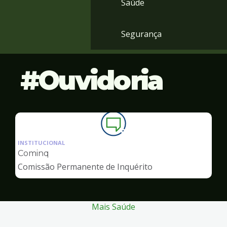
Saúde
Segurança
Ouvidoria
Ilustração
da
INSTITUCIONAL
pagina
Cominq
de
Comissão Permanente de Inquérito
Ouvidoria
Mais Saúde