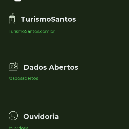
TurismoSantos
TurismoSantos.com.br
Dados Abertos
/dadosabertos
Ouvidoria
/ouvidoria