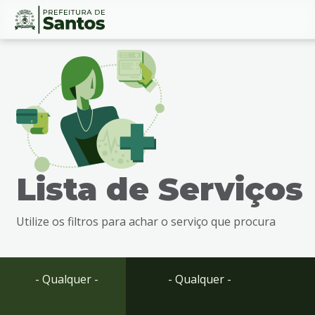
Ir
Conteúdo
para
o
conteúdo
1
Ir
para
o
menu
Lista de Serviços
2
Ir
para
Utilize os filtros para achar o serviço que procura
busca
3
Ir
para
- Qualquer -
- Qualquer -
o
rodapé