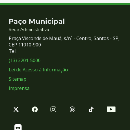
Contato
Paço Municipal
e
Sede Administrativa
Praça Visconde de Mauá, s/nº - Centro, Santos - SP,
Redes
CEP 11010-900
Tel:
Sociais
(13) 3201-5000
Lei de Acesso à Informação
Sitemap
Imprensa