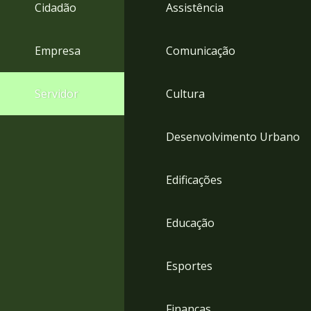
4
Cidadão
Assistência
Acessibilidade
5
Empresa
Comunicação
Servidor
Cultura
Desenvolvimento Urbano
Edificações
Educação
Esportes
Finanças