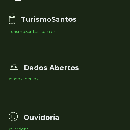
TurismoSantos
TurismoSantos.com.br
Dados Abertos
/dadosabertos
Ouvidoria
/ouvidoria