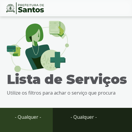
Ir
Conteúdo
para
o
conteúdo
1
Ir
para
o
menu
Lista de Serviços
2
Ir
para
Utilize os filtros para achar o serviço que procura
busca
3
Ir
para
- Qualquer -
- Qualquer -
o
rodapé