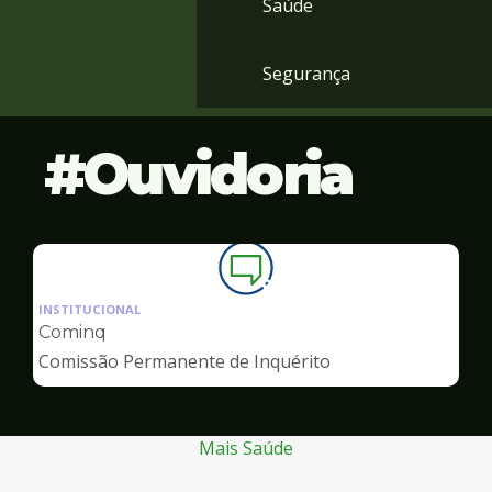
Saúde
Segurança
Ouvidoria
Ilustração
da
INSTITUCIONAL
pagina
Cominq
de
Comissão Permanente de Inquérito
Ouvidoria
Mais Saúde