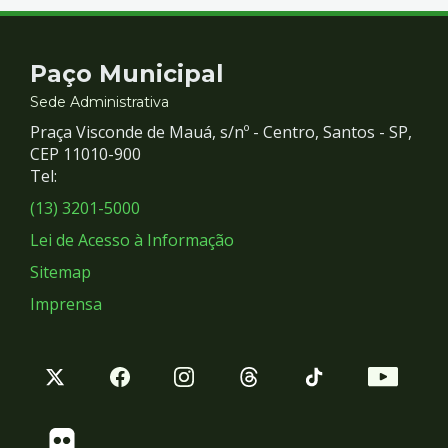
Contato
Paço Municipal
e
Sede Administrativa
Praça Visconde de Mauá, s/nº - Centro, Santos - SP,
Redes
CEP 11010-900
Tel:
Sociais
(13) 3201-5000
Lei de Acesso à Informação
Sitemap
Imprensa