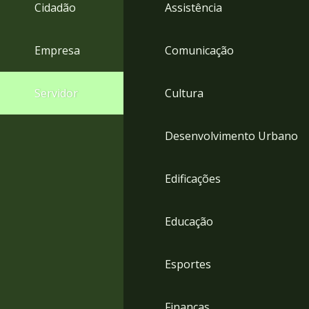
4
Cidadão
Assistência
Acessibilidade
5
Empresa
Comunicação
Servidor
Cultura
Desenvolvimento Urbano
Edificações
Educação
Esportes
Finanças