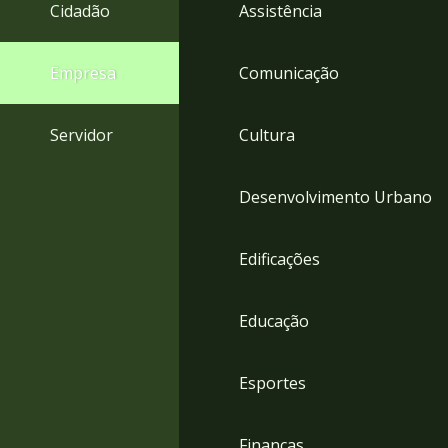
4
Cidadão
Assistência
Acessibilidade
5
Empresa
Comunicação
Servidor
Cultura
Desenvolvimento Urbano
Edificações
Educação
Esportes
Finanças