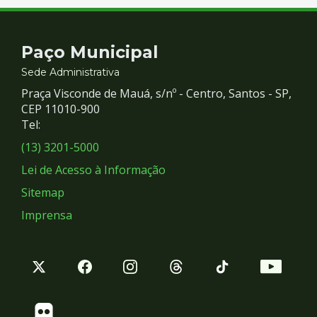
Contato
Paço Municipal
e
Sede Administrativa
Praça Visconde de Mauá, s/nº - Centro, Santos - SP,
Redes
CEP 11010-900
Tel:
Sociais
(13) 3201-5000
Lei de Acesso à Informação
Sitemap
Imprensa