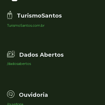
TurismoSantos
TurismoSantos.com.br
Dados Abertos
/dadosabertos
Ouvidoria
/ouvidoria