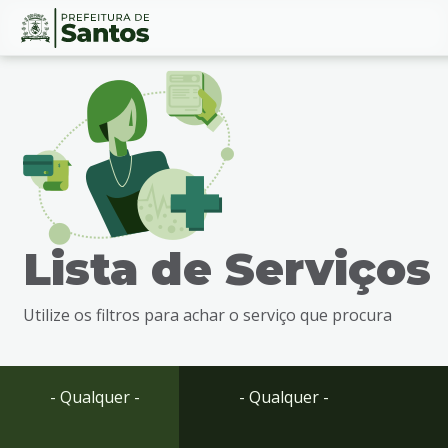
Ir
Conteúdo
para
o
conteúdo
1
Ir
para
o
menu
Lista de Serviços
2
Ir
para
Utilize os filtros para achar o serviço que procura
busca
3
Ir
para
- Qualquer -
- Qualquer -
o
rodapé