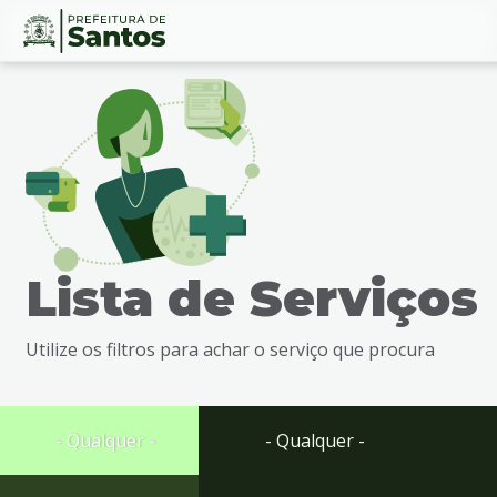
Ir
Conteúdo
para
o
conteúdo
1
Ir
para
o
menu
Lista de Serviços
2
Ir
para
Utilize os filtros para achar o serviço que procura
busca
3
Ir
para
- Qualquer -
- Qualquer -
o
rodapé