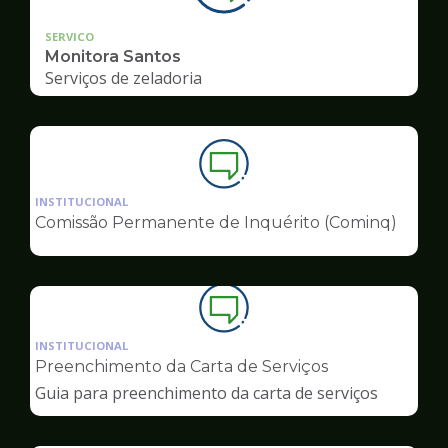
SERVICO
Monitora Santos
Serviços de zeladoria
Ilustração
da
INSTITUCIONAL
pagina
Comissão Permanente de Inquérito (Cominq)
de
Ouvidoria
Ilustração
da
INSTITUCIONAL
pagina
Preenchimento da Carta de Serviços
de
Guia para preenchimento da carta de serviços
Ouvidoria