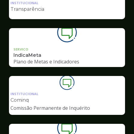
da
INSTITUCIONAL
pagina
Transparência
de
Ouvidoria
SERVICO
IndicaMeta
Plano de Metas e Indicadores
Ilustração
da
INSTITUCIONAL
pagina
Cominq
de
Comissão Permanente de Inquérito
Ouvidoria