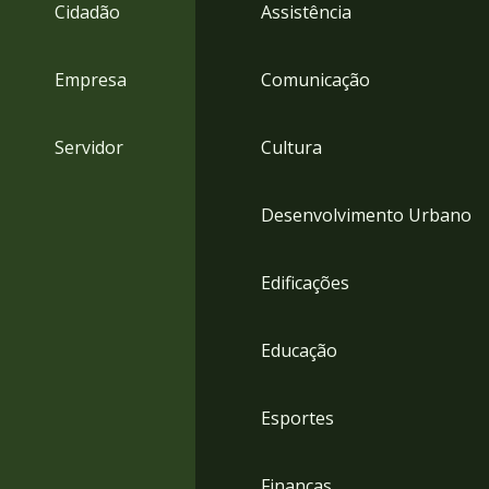
4
Cidadão
Assistência
Acessibilidade
5
Empresa
Comunicação
Servidor
Cultura
Desenvolvimento Urbano
Edificações
Educação
Esportes
Finanças