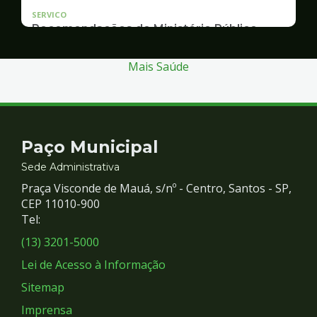
SERVICO
Recomendações do Ministério Público
Inquérito Civil nº 11.0426.0004955/2013-1
Mais Saúde
Contato
Paço Municipal
e
Sede Administrativa
Praça Visconde de Mauá, s/nº - Centro, Santos - SP,
Redes
CEP 11010-900
Tel:
Sociais
(13) 3201-5000
Lei de Acesso à Informação
Sitemap
Imprensa