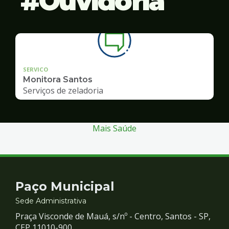
Ouvidoria
SERVICO
Monitora Santos
Serviços de zeladoria
Mais Saúde
Contato
Paço Municipal
e
Sede Administrativa
Praça Visconde de Mauá, s/nº - Centro, Santos - SP,
CEP 11010-900