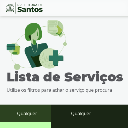
Ir
Conteúdo
para
o
conteúdo
1
Ir
para
o
menu
Lista de Serviços
2
Ir
para
Utilize os filtros para achar o serviço que procura
busca
3
Ir
para
- Qualquer -
- Qualquer -
o
rodapé