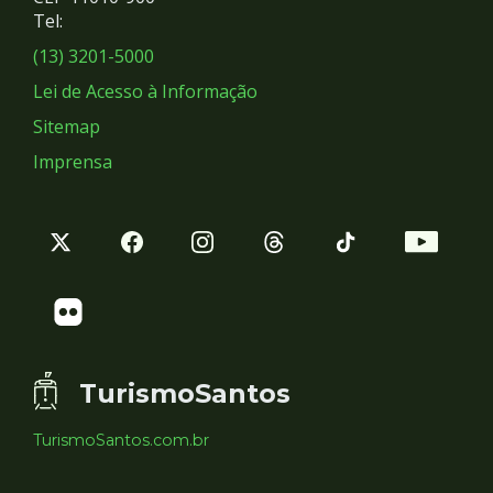
Redes
Tel:
Sociais
(13) 3201-5000
Lei de Acesso à Informação
Sitemap
Imprensa
TurismoSantos
TurismoSantos.com.br