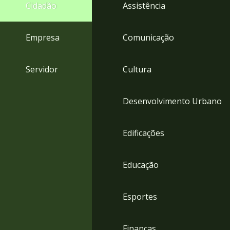
4
Cidadão
Assistência
Acessibilidade
5
Empresa
Comunicação
Servidor
Cultura
Desenvolvimento Urbano
Edificações
Educação
Esportes
Finanças