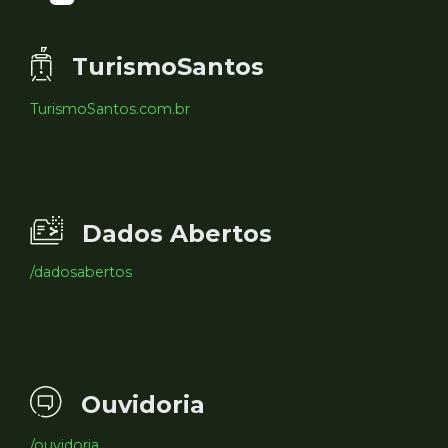
TurismoSantos
TurismoSantos.com.br
Dados Abertos
/dadosabertos
Ouvidoria
/ouvidoria