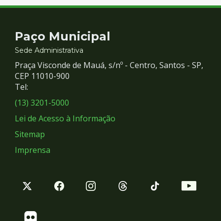
Contato
Paço Municipal
e
Sede Administrativa
Praça Visconde de Mauá, s/nº - Centro, Santos - SP,
Redes
CEP 11010-900
Tel:
Sociais
(13) 3201-5000
Lei de Acesso à Informação
Sitemap
Imprensa