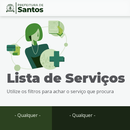
Ir
Conteúdo
para
o
conteúdo
1
Ir
para
o
menu
Lista de Serviços
2
Ir
para
Utilize os filtros para achar o serviço que procura
busca
3
Ir
para
- Qualquer -
- Qualquer -
o
rodapé