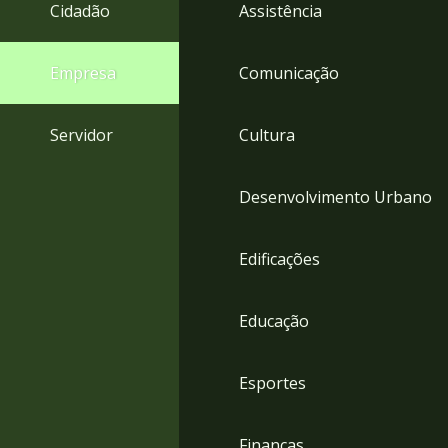
4
Cidadão
Assistência
Acessibilidade
5
Empresa
Comunicação
Servidor
Cultura
Desenvolvimento Urbano
Edificações
Educação
Esportes
Finanças