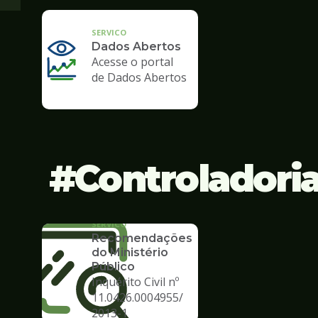
SERVICO
Dados Abertos
Acesse o portal
de Dados Abertos
Controladori
SERVICO
Recomendações
do Ministério
Público
Inquérito Civil nº
11.0426.0004955/
2013-1