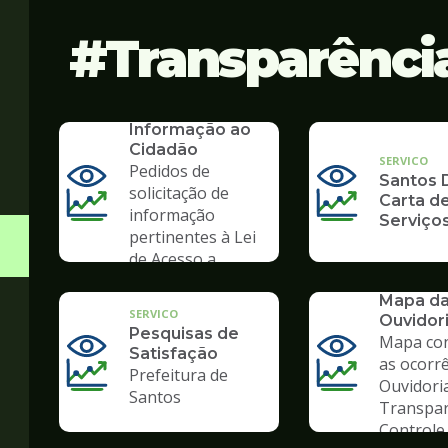
Transparênci
SERVICO
SIC - Serviço de
Informação ao
Cidadão
SERVICO
Pedidos de
Santos D
solicitação de
Carta d
informação
Serviço
pertinentes à Lei
de Acesso a
Informação
SERVICO
Mapa d
SERVICO
Ouvidor
Pesquisas de
Mapa co
Satisfação
as ocorr
Prefeitura de
Ouvidori
Santos
Transpar
Controle