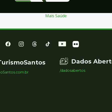
Mais Saúde
Dados Abert
TurismoSantos
/dadosabertos
moSantos.com.br