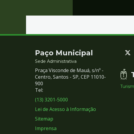
Contato
Paço Municipal
e
Sede Administrativa
Praça Visconde de Mauá, s/nº -
Redes
Centro, Santos - SP, CEP 11010-
900
Turis
Sociais
Tel:
(13) 3201-5000
Lei de Acesso à Informação
Sitemap
Imprensa