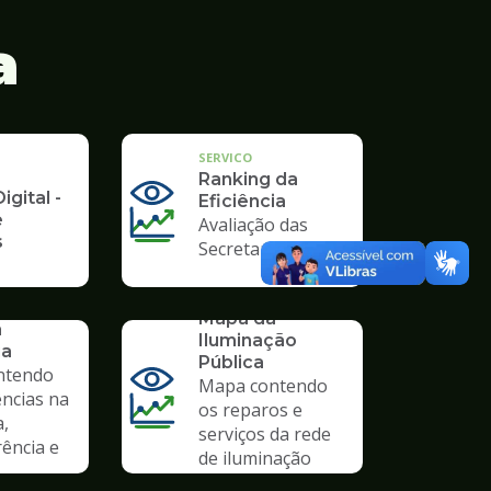
a
SERVICO
Ranking da
igital -
Eficiência
e
Avaliação das
s
Secretarias
SERVICO
Mapa da
a
Iluminação
ia
Pública
ntendo
Mapa contendo
ências na
os reparos e
a,
serviços da rede
ência e
de iluminação
pública.