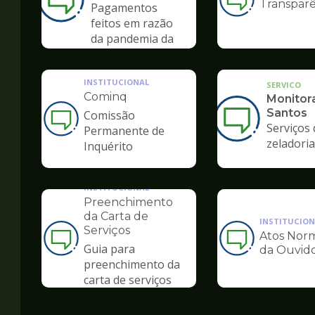
Transparê
Ilustração
Pagamentos
da
feitos em razão
pagina
da pandemia da
de
COVID-19
Ouvidoria
INSTITUCIONAL
SERVICO
Cominq
Monitor
Santos
Comissão
Ilustração
Serviços 
Permanente de
da
zeladoria
Inquérito
pagina
de
Ouvidoria
INSTITUCIONAL
Preenchimento
da Carta de
INSTITUCION
Serviços
Atos Norm
Ilustração
Ilustração
Guia para
da Ouvido
da
da
preenchimento da
pagina
pagina
carta de serviços
de
de
Ouvidoria
Ouvidoria