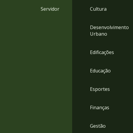
4
Servidor
Cultura
Acessibilidade
5
Desenvolvimento
Urbano
Edificações
Educação
Esportes
Finanças
Gestão