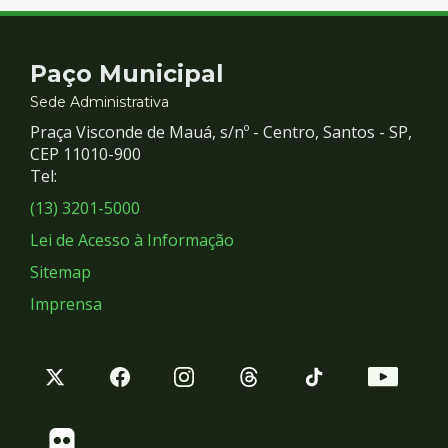
Contato
Paço Municipal
e
Sede Administrativa
Praça Visconde de Mauá, s/nº - Centro, Santos - SP,
Redes
CEP 11010-900
Tel:
Sociais
(13) 3201-5000
Lei de Acesso à Informação
Sitemap
Imprensa