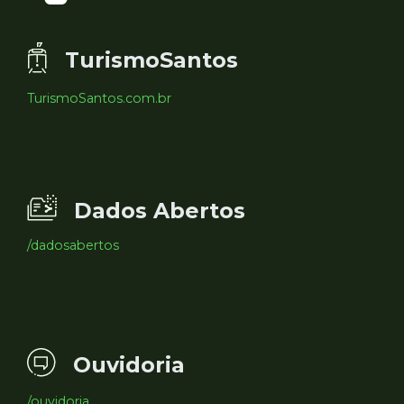
TurismoSantos
TurismoSantos.com.br
Dados Abertos
/dadosabertos
Ouvidoria
/ouvidoria