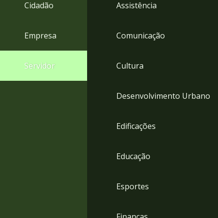
4
Cidadão
Assistência
Acessibilidade
5
Empresa
Comunicação
Servidor
Cultura
Desenvolvimento Urbano
Edificações
Educação
Esportes
Finanças