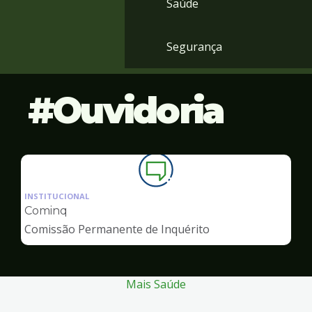
Saúde
Segurança
Ouvidoria
Ilustração
da
INSTITUCIONAL
pagina
Cominq
de
Comissão Permanente de Inquérito
Ouvidoria
Mais Saúde