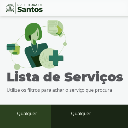
Ir
Conteúdo
para
o
conteúdo
1
Ir
para
o
menu
Lista de Serviços
2
Ir
para
Utilize os filtros para achar o serviço que procura
busca
3
Ir
para
- Qualquer -
- Qualquer -
o
rodapé