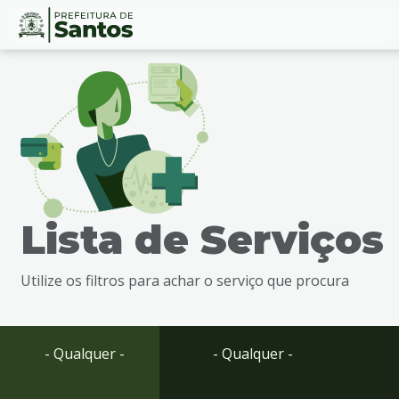
Ir
Conteúdo
para
o
conteúdo
1
Ir
para
o
menu
Lista de Serviços
2
Ir
para
Utilize os filtros para achar o serviço que procura
busca
3
Ir
para
- Qualquer -
- Qualquer -
o
rodapé