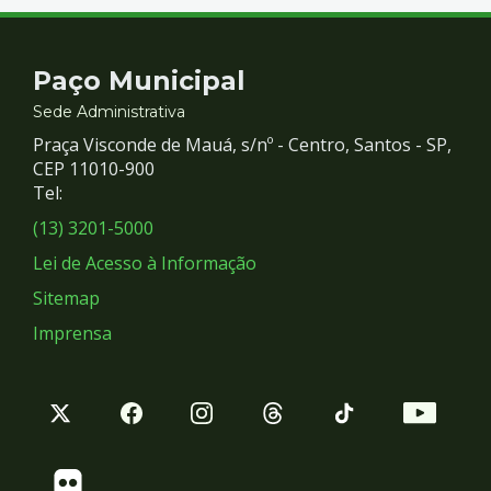
Contato
Paço Municipal
e
Sede Administrativa
Praça Visconde de Mauá, s/nº - Centro, Santos - SP,
Redes
CEP 11010-900
Tel:
Sociais
(13) 3201-5000
Lei de Acesso à Informação
Sitemap
Imprensa