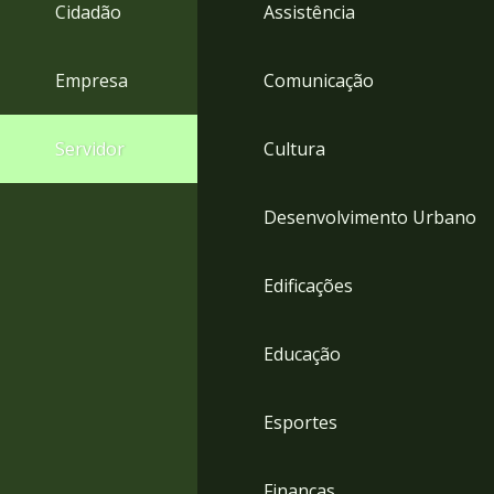
4
Cidadão
Assistência
Acessibilidade
5
Empresa
Comunicação
Servidor
Cultura
Desenvolvimento Urbano
Edificações
Educação
Esportes
Finanças