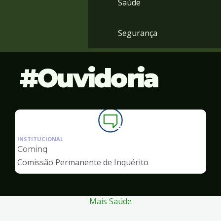
Saúde
Segurança
Ouvidoria
Ilustração
da
INSTITUCIONAL
pagina
Cominq
de
Comissão Permanente de Inquérito
Ouvidoria
Mais Saúde