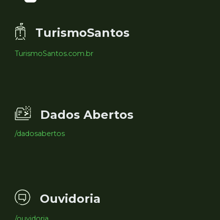
TurismoSantos
TurismoSantos.com.br
Dados Abertos
/dadosabertos
Ouvidoria
/ouvidoria