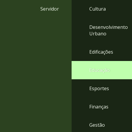
4
Servidor
Cultura
Acessibilidade
5
Desenvolvimento
Urbano
Edificações
Educação
Esportes
Finanças
Gestão