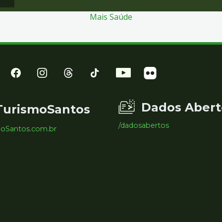
Mais Saúde
Dados Abert
TurismoSantos
/dadosabertos
moSantos.com.br