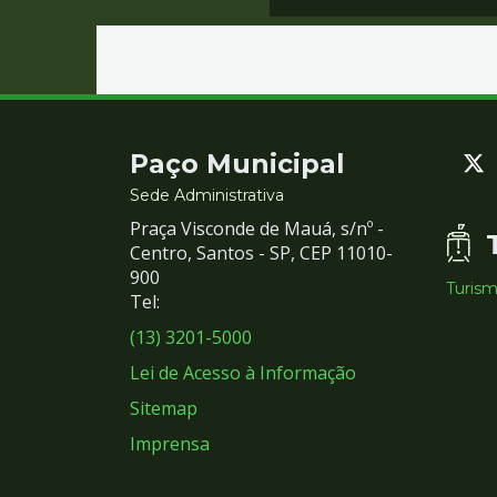
Contato
Paço Municipal
e
Sede Administrativa
Praça Visconde de Mauá, s/nº -
Redes
Centro, Santos - SP, CEP 11010-
900
Turis
Sociais
Tel:
(13) 3201-5000
Lei de Acesso à Informação
Sitemap
Imprensa