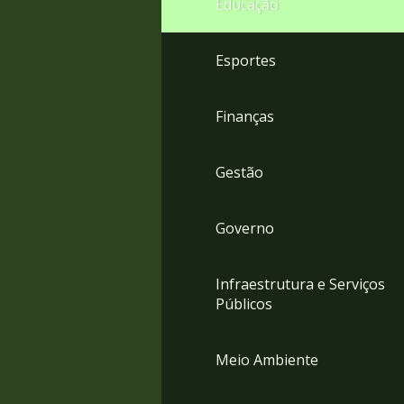
Educação
4
Acessibilidade
5
Esportes
Finanças
Gestão
Governo
Infraestrutura e Serviços
Públicos
Meio Ambiente