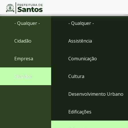
Ir
Conteúdo
- Qualquer -
- Qualquer -
para
o
conteúdo
Cidadão
Assistência
1
Ir
para
Empresa
Comunicação
o
menu
2
Servidor
Cultura
Ir
para
busca
Desenvolvimento Urbano
3
Ir
para
Edificações
o
rodapé