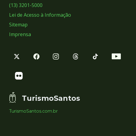
Sociais
(13) 3201-5000
Lei de Acesso à Informação
Sitemap
Imprensa
TurismoSantos
TurismoSantos.com.br