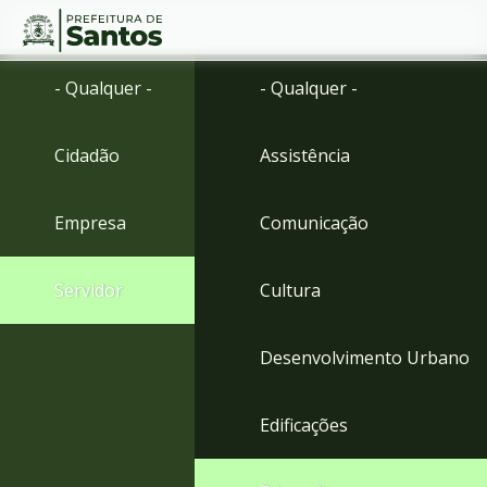
Ir
Conteúdo
- Qualquer -
- Qualquer -
para
o
conteúdo
Cidadão
Assistência
1
Ir
para
Empresa
Comunicação
o
menu
2
Servidor
Cultura
Ir
para
busca
Desenvolvimento Urbano
3
Ir
para
Edificações
o
rodapé