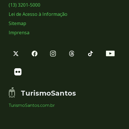
Sociais
(13) 3201-5000
Lei de Acesso à Informação
Sitemap
Imprensa
TurismoSantos
TurismoSantos.com.br