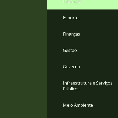
Educação
4
Acessibilidade
5
Esportes
Finanças
Gestão
Governo
Infraestrutura e Serviços
Públicos
Meio Ambiente