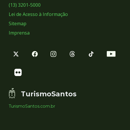
Sociais
(13) 3201-5000
Lei de Acesso à Informação
Sitemap
Imprensa
TurismoSantos
TurismoSantos.com.br