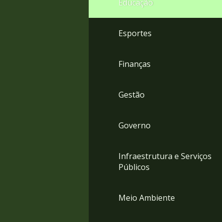
Educação
4
Acessibilidade
5
Esportes
Finanças
Gestão
Governo
Infraestrutura e Serviços
Públicos
Meio Ambiente