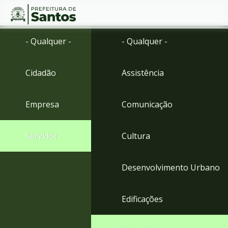
Ir
Conteúdo
- Qualquer -
- Qualquer -
para
o
conteúdo
Cidadão
Assistência
1
Ir
para
Empresa
Comunicação
o
menu
2
Servidor
Cultura
Ir
para
busca
Desenvolvimento Urbano
3
Ir
para
Edificações
o
rodapé