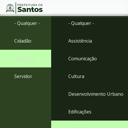
Ir
Conteúdo
- Qualquer -
- Qualquer -
para
o
conteúdo
Cidadão
Assistência
1
Ir
para
Empresa
Comunicação
o
menu
2
Servidor
Cultura
Ir
para
busca
Desenvolvimento Urbano
3
Ir
para
Edificações
o
rodapé