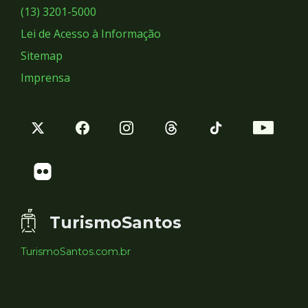
Sociais
(13) 3201-5000
Lei de Acesso à Informação
Sitemap
Imprensa
TurismoSantos
TurismoSantos.com.br