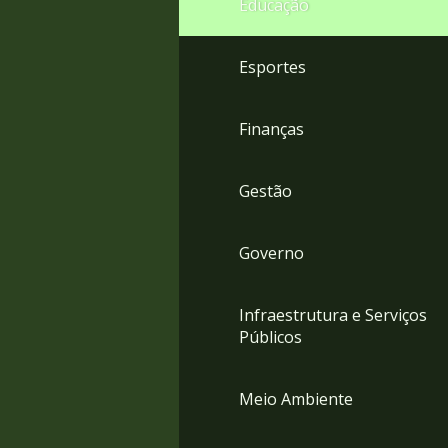
Educação
4
Acessibilidade
5
Esportes
Finanças
Gestão
Governo
Infraestrutura e Serviços
Públicos
Meio Ambiente