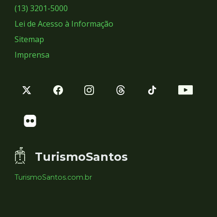
Sociais
(13) 3201-5000
Lei de Acesso à Informação
Sitemap
Imprensa
TurismoSantos
TurismoSantos.com.br