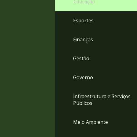
Educação
4
Acessibilidade
5
Esportes
Finanças
Gestão
Governo
Infraestrutura e Serviços
Públicos
Meio Ambiente