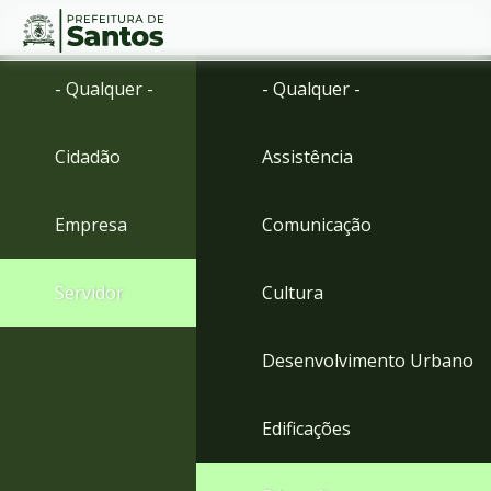
Ir
Conteúdo
- Qualquer -
- Qualquer -
para
o
conteúdo
Cidadão
Assistência
1
Ir
para
Empresa
Comunicação
o
menu
2
Servidor
Cultura
Ir
para
busca
Desenvolvimento Urbano
3
Ir
para
Edificações
o
rodapé