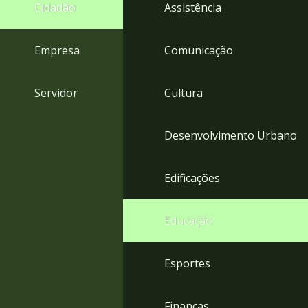
4
Cidadão
Assistência
Acessibilidade
5
Empresa
Comunicação
Servidor
Cultura
Desenvolvimento Urbano
Edificações
Educação
Esportes
Finanças