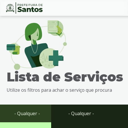
Ir
Conteúdo
para
o
conteúdo
1
Ir
para
o
menu
Lista de Serviços
2
Ir
para
Utilize os filtros para achar o serviço que procura
busca
3
Ir
para
- Qualquer -
- Qualquer -
o
rodapé