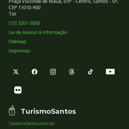
Praça Visconde de Mauá, s/nº - Centro, Santos - SP,
Redes
CEP 11010-900
Tel:
Sociais
(13) 3201-5000
Lei de Acesso à Informação
Sitemap
Imprensa
TurismoSantos
TurismoSantos.com.br