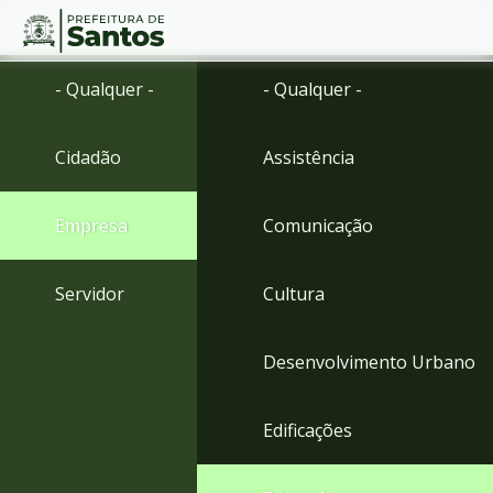
Ir
Conteúdo
- Qualquer -
- Qualquer -
para
o
conteúdo
Cidadão
Assistência
1
Ir
para
Empresa
Comunicação
o
menu
2
Servidor
Cultura
Ir
para
busca
Desenvolvimento Urbano
3
Ir
para
Edificações
o
rodapé