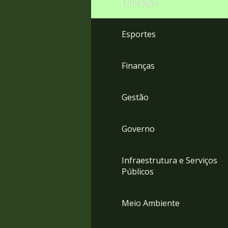
Educação
4
Acessibilidade
5
Esportes
Finanças
Gestão
Governo
Infraestrutura e Serviços
Públicos
Meio Ambiente