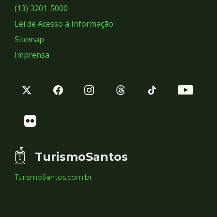
Sociais
(13) 3201-5000
Lei de Acesso à Informação
Sitemap
Imprensa
TurismoSantos
TurismoSantos.com.br