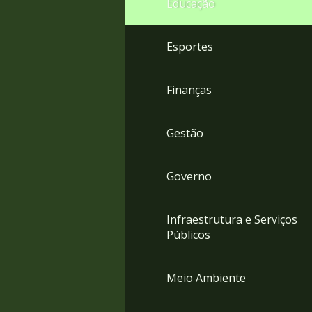
Educação
4
Acessibilidade
5
Esportes
Finanças
Gestão
Governo
Infraestrutura e Serviços
Públicos
Meio Ambiente