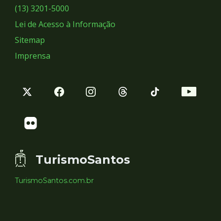
Sociais
(13) 3201-5000
Lei de Acesso à Informação
Sitemap
Imprensa
TurismoSantos
TurismoSantos.com.br