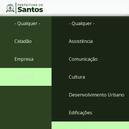
Ir
Conteúdo
- Qualquer -
- Qualquer -
para
o
conteúdo
Cidadão
Assistência
1
Ir
para
Empresa
Comunicação
o
menu
2
Servidor
Cultura
Ir
para
busca
Desenvolvimento Urbano
3
Ir
para
Edificações
o
rodapé