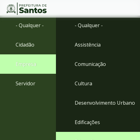
Ir
Conteúdo
- Qualquer -
- Qualquer -
para
o
conteúdo
Cidadão
Assistência
1
Ir
para
Empresa
Comunicação
o
menu
2
Servidor
Cultura
Ir
para
busca
Desenvolvimento Urbano
3
Ir
para
Edificações
o
rodapé