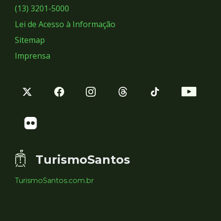
Sociais
(13) 3201-5000
Lei de Acesso à Informação
Sitemap
Imprensa
TurismoSantos
TurismoSantos.com.br