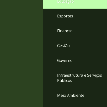
Educação
4
Acessibilidade
5
Esportes
Finanças
Gestão
Governo
Infraestrutura e Serviços
Públicos
Meio Ambiente