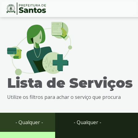
Ir
Conteúdo
para
o
conteúdo
1
Ir
para
o
menu
Lista de Serviços
2
Ir
para
Utilize os filtros para achar o serviço que procura
busca
3
Ir
para
- Qualquer -
- Qualquer -
o
rodapé