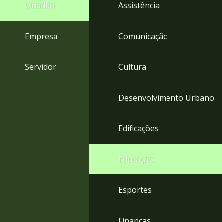
4
Cidadão
Assistência
Acessibilidade
5
Empresa
Comunicação
Servidor
Cultura
Desenvolvimento Urbano
Edificações
Educação
Esportes
Finanças