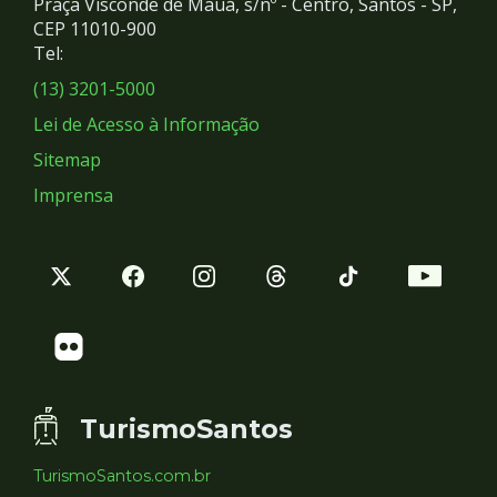
Praça Visconde de Mauá, s/nº - Centro, Santos - SP,
Redes
CEP 11010-900
Tel:
Sociais
(13) 3201-5000
Lei de Acesso à Informação
Sitemap
Imprensa
TurismoSantos
TurismoSantos.com.br