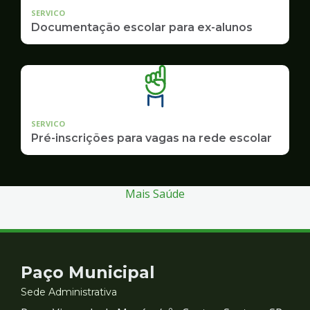
SERVICO
Documentação escolar para ex-alunos
SERVICO
Pré-inscrições para vagas na rede escolar
Mais Saúde
Contato
Paço Municipal
e
Sede Administrativa