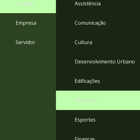
4
Cidadão
Assistência
Acessibilidade
5
Empresa
Comunicação
Servidor
Cultura
Desenvolvimento Urbano
Edificações
Educação
Esportes
Finanças