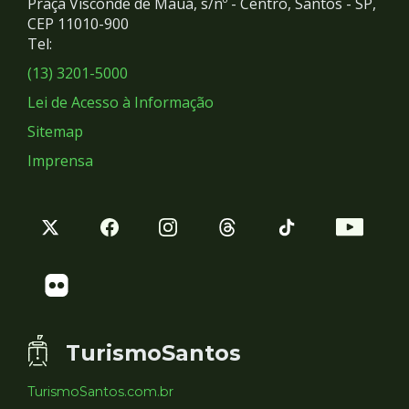
Praça Visconde de Mauá, s/nº - Centro, Santos - SP,
Redes
CEP 11010-900
Tel:
Sociais
(13) 3201-5000
Lei de Acesso à Informação
Sitemap
Imprensa
TurismoSantos
TurismoSantos.com.br