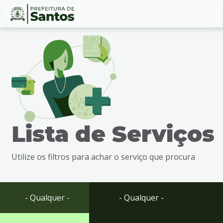
Ir
Conteúdo
para
o
conteúdo
1
Ir
para
o
menu
Lista de Serviços
2
Ir
para
Utilize os filtros para achar o serviço que procura
busca
3
Ir
para
- Qualquer -
- Qualquer -
o
rodapé