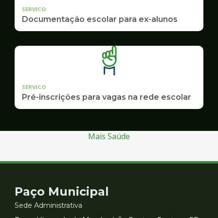
SERVICO
Documentação escolar para ex-alunos
SERVICO
Pré-inscrições para vagas na rede escolar
Mais Saúde
Contato
Paço Municipal
e
Sede Administrativa