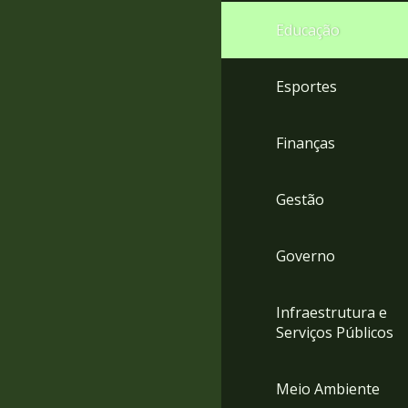
4
Educação
Acessibilidade
5
Esportes
Finanças
Gestão
Governo
Infraestrutura e
Serviços Públicos
Meio Ambiente