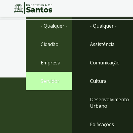
Ir
Conteúdo
- Qualquer -
- Qualquer -
para
o
conteúdo
Cidadão
Assistência
1
Ir
para
Empresa
Comunicação
o
menu
2
Servidor
Cultura
Ir
para
busca
Desenvolvimento
3
Urbano
Ir
para
o
Edificações
rodapé