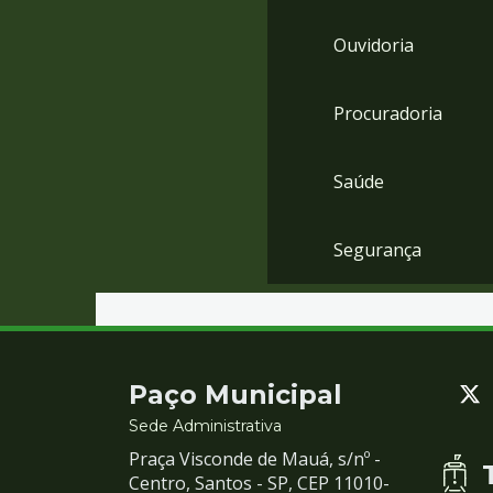
Ouvidoria
Procuradoria
Saúde
Segurança
Contato
Paço Municipal
e
Sede Administrativa
Praça Visconde de Mauá, s/nº -
Redes
Centro, Santos - SP, CEP 11010-