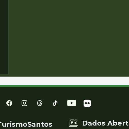
Dados Abert
TurismoSantos