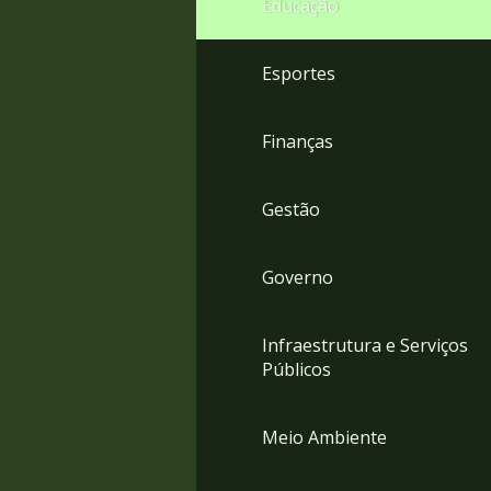
Educação
4
Acessibilidade
5
Esportes
Finanças
Gestão
Governo
Infraestrutura e Serviços
Públicos
Meio Ambiente