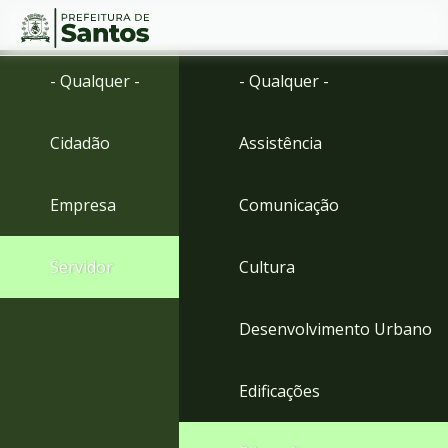
Ir
Conteúdo
- Qualquer -
- Qualquer -
para
o
conteúdo
Cidadão
Assistência
1
Ir
para
Empresa
Comunicação
o
menu
2
Servidor
Cultura
Ir
para
busca
Desenvolvimento Urbano
3
Ir
para
Edificações
o
rodapé