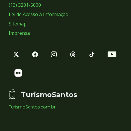
Sociais
(13) 3201-5000
Lei de Acesso à Informação
Sitemap
Imprensa
TurismoSantos
TurismoSantos.com.br