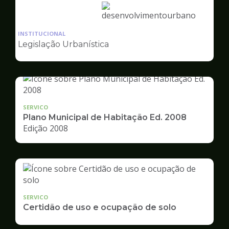
Ilustração
da
INSTITUCIONAL
pagina
Legislação Urbanística
de
Desenvolvimento
Urbano
SERVICO
Plano Municipal de Habitação Ed. 2008
Edição 2008
SERVICO
Certidão de uso e ocupação de solo