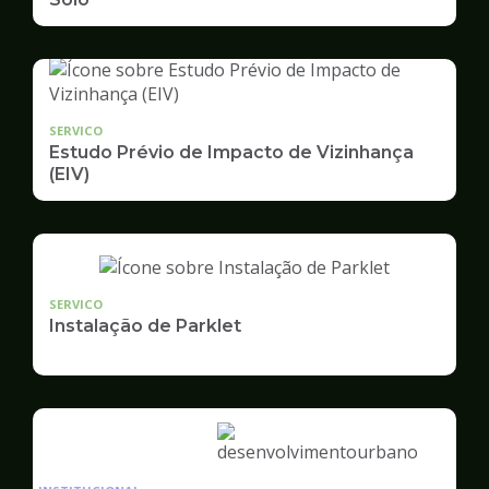
SERVICO
Estudo Prévio de Impacto de Vizinhança
(EIV)
SERVICO
Instalação de Parklet
Ilustração
da