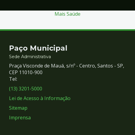
Mais Saúde
Contato
Paço Municipal
e
Sede Administrativa
Praça Visconde de Mauá, s/nº - Centro, Santos - SP,
Redes
CEP 11010-900
Tel:
Sociais
(13) 3201-5000
Lei de Acesso à Informação
Sitemap
Imprensa