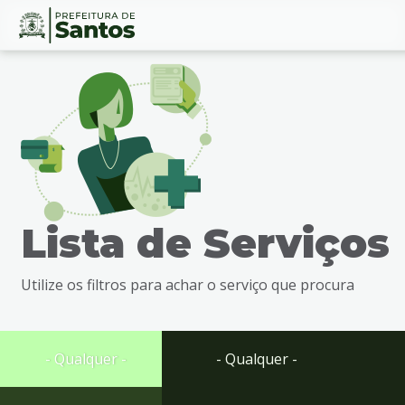
Ir
Conteúdo
para
o
conteúdo
1
Ir
para
o
menu
Lista de Serviços
2
Ir
para
Utilize os filtros para achar o serviço que procura
busca
3
Ir
para
- Qualquer -
- Qualquer -
o
rodapé