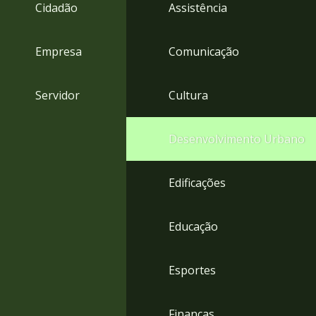
4
Cidadão
Assistência
Acessibilidade
5
Empresa
Comunicação
Servidor
Cultura
Desenvolvimento Urbano
Edificações
Educação
Esportes
Finanças