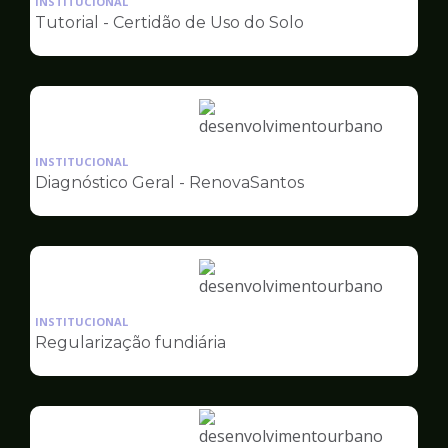
INSTITUCIONAL
pagina
Tutorial - Certidão de Uso do Solo
de
Desenvolvimento
Urbano
Ilustração
da
INSTITUCIONAL
pagina
Diagnóstico Geral - RenovaSantos
de
Desenvolvimento
Urbano
Ilustração
da
INSTITUCIONAL
pagina
Regularização fundiária
de
Desenvolvimento
Urbano
Ilustração