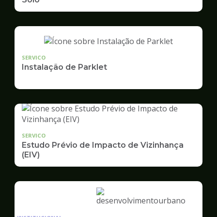
SERVICO
Instalação de Parklet
SERVICO
Estudo Prévio de Impacto de Vizinhança
(EIV)
Ilustração
da