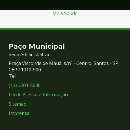
Mais Saúde
Contato
Paço Municipal
e
Sede Administrativa
Praça Visconde de Mauá, s/nº - Centro, Santos - SP,
Redes
CEP 11010-900
Tel:
Sociais
(13) 3201-5000
Lei de Acesso à Informação
Sitemap
Imprensa