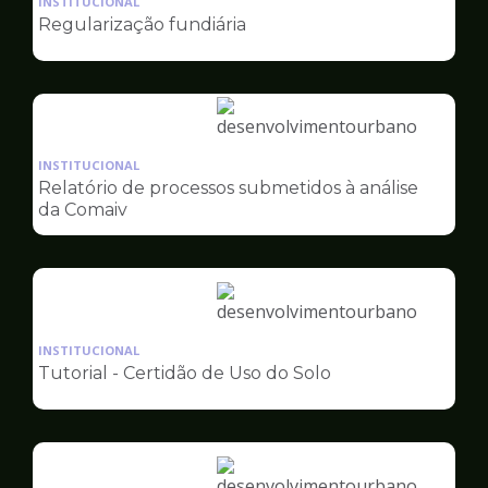
INSTITUCIONAL
pagina
Regularização fundiária
de
Desenvolvimento
Urbano
Ilustração
da
INSTITUCIONAL
pagina
Relatório de processos submetidos à análise
de
da Comaiv
Desenvolvimento
Urbano
Ilustração
da
INSTITUCIONAL
pagina
Tutorial - Certidão de Uso do Solo
de
Desenvolvimento
Urbano