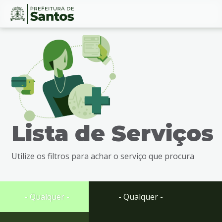
Ir
Conteúdo
para
o
conteúdo
1
Ir
para
o
menu
Lista de Serviços
2
Ir
para
Utilize os filtros para achar o serviço que procura
busca
3
Ir
para
- Qualquer -
- Qualquer -
o
rodapé