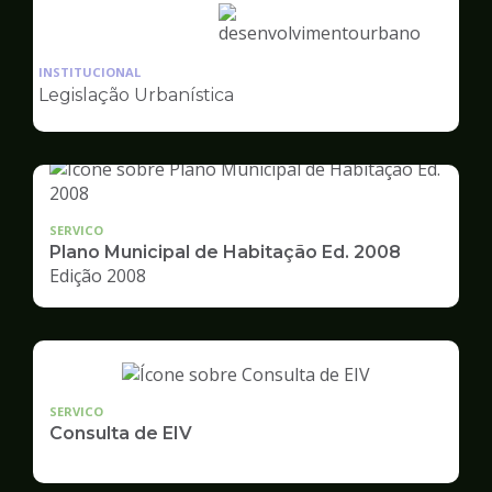
Ilustração
da
INSTITUCIONAL
pagina
Legislação Urbanística
de
Desenvolvimento
Urbano
SERVICO
Plano Municipal de Habitação Ed. 2008
Edição 2008
SERVICO
Consulta de EIV