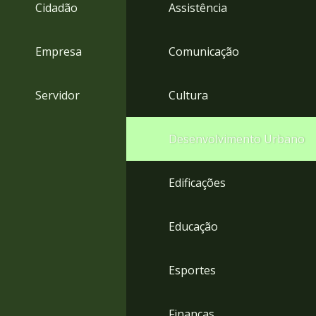
4
Cidadão
Assistência
Acessibilidade
5
Empresa
Comunicação
Servidor
Cultura
Desenvolvimento Urbano
Edificações
Educação
Esportes
Finanças