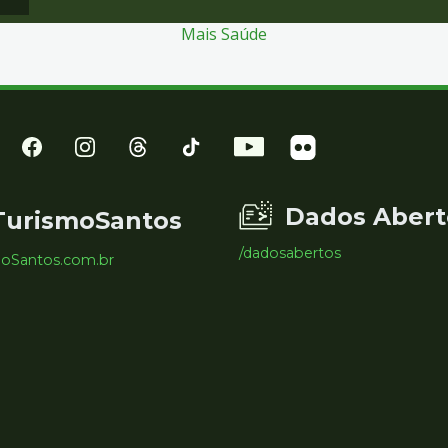
Mais Saúde
Dados Abert
TurismoSantos
/dadosabertos
moSantos.com.br