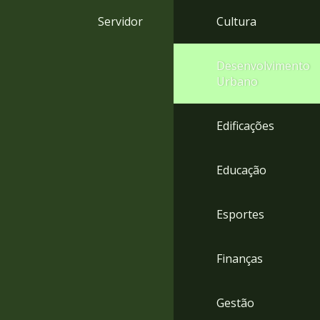
4
Servidor
Cultura
Acessibilidade
5
Desenvolvimento
Urbano
Edificações
Educação
Esportes
Finanças
Gestão