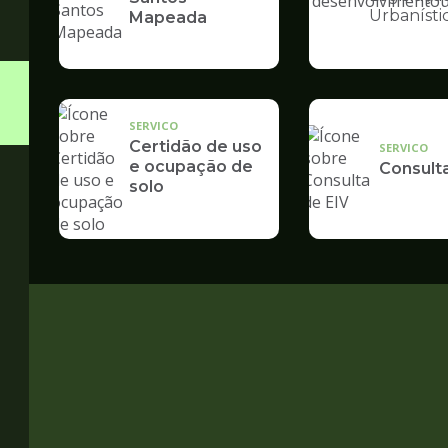
Ilustração
Urbanísti
Mapeada
da
pagina
de
Desenvolvime
Urbano
SERVICO
Certidão de uso
SERVICO
e ocupação de
Consult
solo