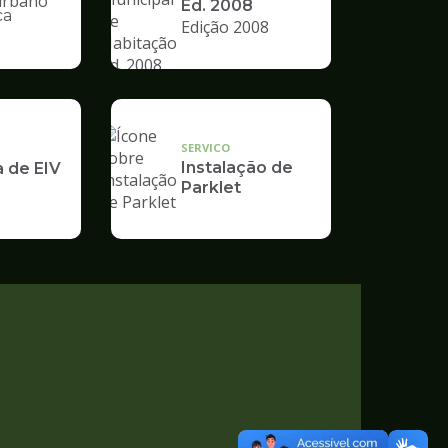
Ed. 2008
ca
Edição 2008
nto
SERVICO
Instalação de
a de EIV
Parklet