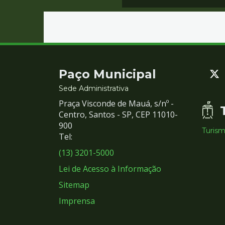
Contato
Paço Municipal
e
Sede Administrativa
Praça Visconde de Mauá, s/nº -
Redes
Centro, Santos - SP, CEP 11010-
900
Turis
Sociais
Tel:
(13) 3201-5000
Lei de Acesso à Informação
Sitemap
Imprensa