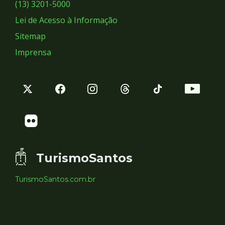
Sociais
(13) 3201-5000
Lei de Acesso à Informação
Sitemap
Imprensa
TurismoSantos
TurismoSantos.com.br