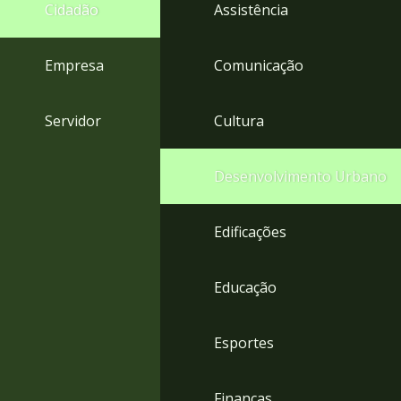
4
Cidadão
Assistência
Acessibilidade
5
Empresa
Comunicação
Servidor
Cultura
Desenvolvimento Urbano
Edificações
Educação
Esportes
Finanças