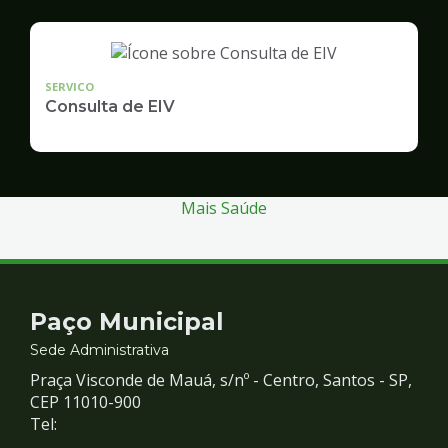
SERVICO
Consulta de EIV
Mais Saúde
Contato
Paço Municipal
e
Sede Administrativa
Praça Visconde de Mauá, s/nº - Centro, Santos - SP,
Redes
CEP 11010-900
Tel: