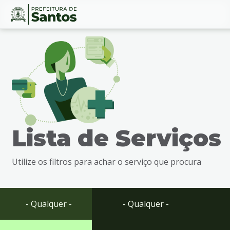
Ir
Conteúdo
para
o
conteúdo
1
Ir
para
o
menu
Lista de Serviços
2
Ir
para
Utilize os filtros para achar o serviço que procura
busca
3
Ir
para
- Qualquer -
- Qualquer -
o
rodapé