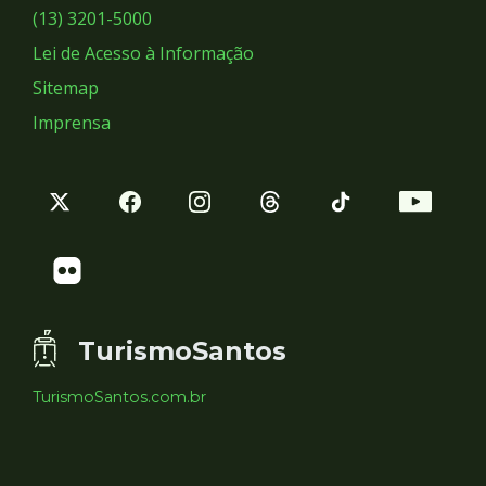
Sociais
(13) 3201-5000
Lei de Acesso à Informação
Sitemap
Imprensa
TurismoSantos
TurismoSantos.com.br