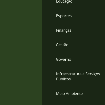
Educação
4
Acessibilidade
5
Esportes
Finanças
Gestão
Governo
Infraestrutura e Serviços
Públicos
Meio Ambiente