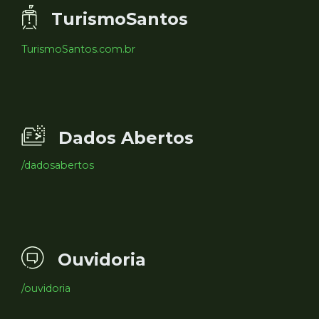
TurismoSantos
TurismoSantos.com.br
Dados Abertos
/dadosabertos
Ouvidoria
/ouvidoria