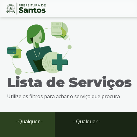
Ir
Conteúdo
para
o
conteúdo
1
Ir
para
o
menu
Lista de Serviços
2
Ir
para
Utilize os filtros para achar o serviço que procura
busca
3
Ir
para
- Qualquer -
- Qualquer -
o
rodapé