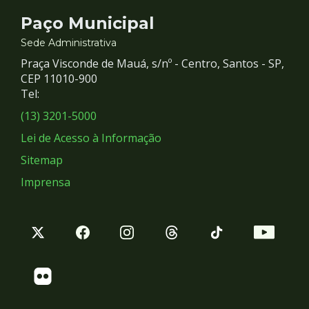
Contato
Paço Municipal
e
Sede Administrativa
Praça Visconde de Mauá, s/nº - Centro, Santos - SP,
Redes
CEP 11010-900
Tel:
Sociais
(13) 3201-5000
Lei de Acesso à Informação
Sitemap
Imprensa