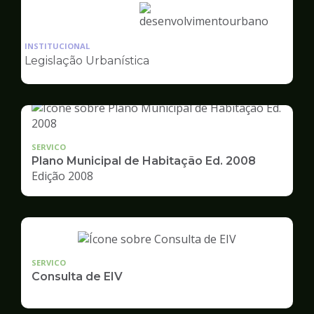
Ilustração
da
INSTITUCIONAL
pagina
Legislação Urbanística
de
Desenvolvimento
Urbano
SERVICO
Plano Municipal de Habitação Ed. 2008
Edição 2008
SERVICO
Consulta de EIV