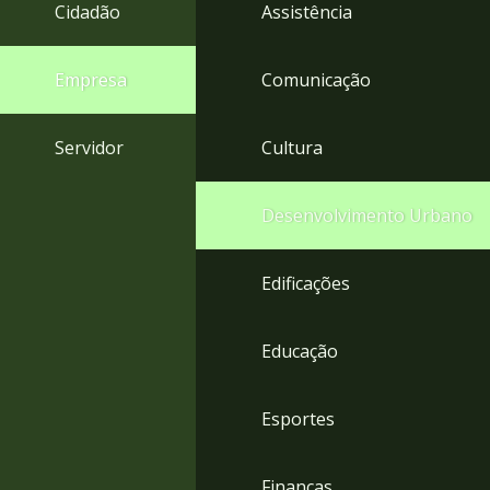
4
Cidadão
Assistência
Acessibilidade
5
Empresa
Comunicação
Servidor
Cultura
Desenvolvimento Urbano
Edificações
Educação
Esportes
Finanças