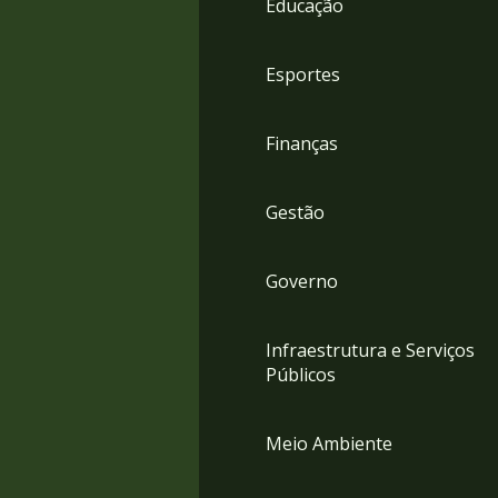
Educação
4
Acessibilidade
5
Esportes
Finanças
Gestão
Governo
Infraestrutura e Serviços
Públicos
Meio Ambiente