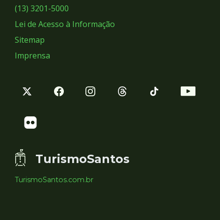
Sociais
(13) 3201-5000
Lei de Acesso à Informação
Sitemap
Imprensa
TurismoSantos
TurismoSantos.com.br