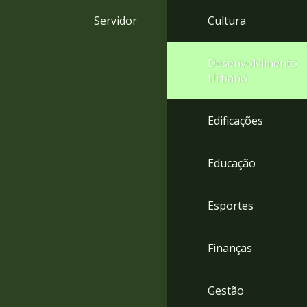
4
Servidor
Cultura
Acessibilidade
5
Desenvolvimento
Urbano
Edificações
Educação
Esportes
Finanças
Gestão