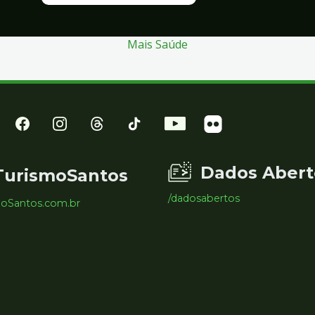
Mais Saúde
Dados Abert
TurismoSantos
/dadosabertos
moSantos.com.br