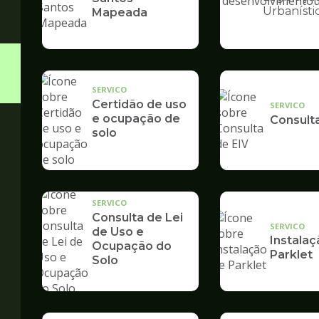
Ilustração
Urbanísti
Mapeada
da
pagina
de
Desenvolvime
Urbano
SERVICO
Certidão de uso
SERVICO
e ocupação de
Consult
solo
SERVICO
Consulta de Lei
SERVICO
de Uso e
Instalaç
Ocupação do
Parklet
Solo