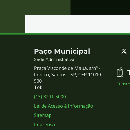
Contato
Paço Municipal
e
Sede Administrativa
Praça Visconde de Mauá, s/nº -
Redes
Centro, Santos - SP, CEP 11010-
900
Turis
Sociais
Tel:
(13) 3201-5000
Lei de Acesso à Informação
Sitemap
Imprensa