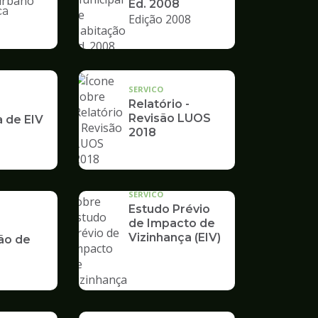
Ed. 2008
ca
Edição 2008
nto
SERVICO
Relatório -
Revisão LUOS
a de EIV
2018
SERVICO
Estudo Prévio
de Impacto de
Vizinhança (EIV)
ão de