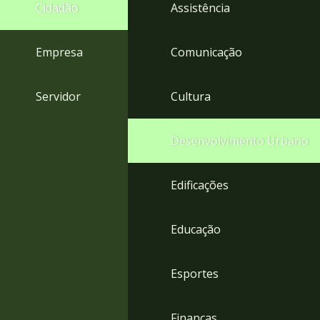
4
Cidadão
Assistência
Acessibilidade
5
Empresa
Comunicação
Servidor
Cultura
Desenvolvimento Urbano
Edificações
Educação
Esportes
Finanças