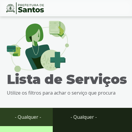
Ir
Conteúdo
para
o
conteúdo
1
Ir
para
o
menu
Lista de Serviços
2
Ir
para
Utilize os filtros para achar o serviço que procura
busca
3
Ir
para
- Qualquer -
- Qualquer -
o
rodapé