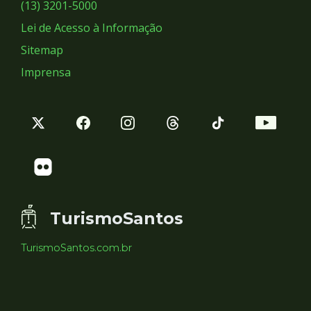
Sociais
(13) 3201-5000
Lei de Acesso à Informação
Sitemap
Imprensa
TurismoSantos
TurismoSantos.com.br