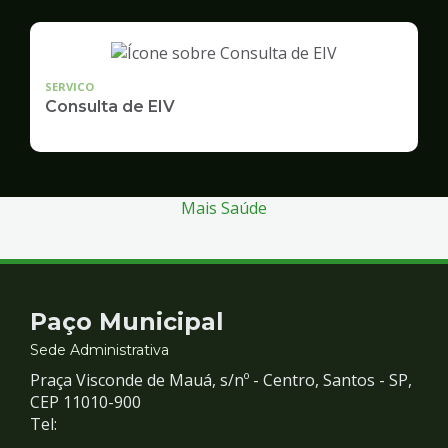
SERVICO
Consulta de EIV
Mais Saúde
Contato
Paço Municipal
e
Sede Administrativa
Praça Visconde de Mauá, s/nº - Centro, Santos - SP,
Redes
CEP 11010-900
Tel: