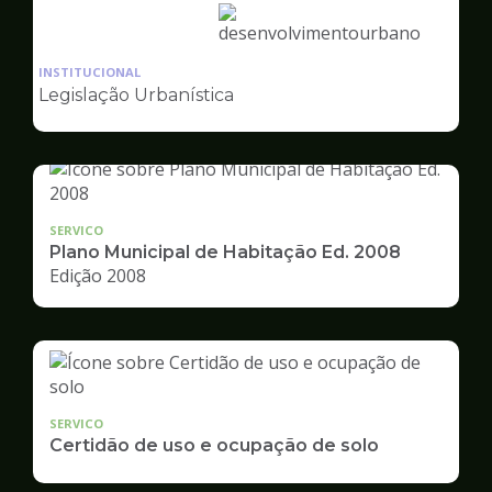
Ilustração
da
INSTITUCIONAL
pagina
Legislação Urbanística
de
Desenvolvimento
Urbano
SERVICO
Plano Municipal de Habitação Ed. 2008
Edição 2008
SERVICO
Certidão de uso e ocupação de solo