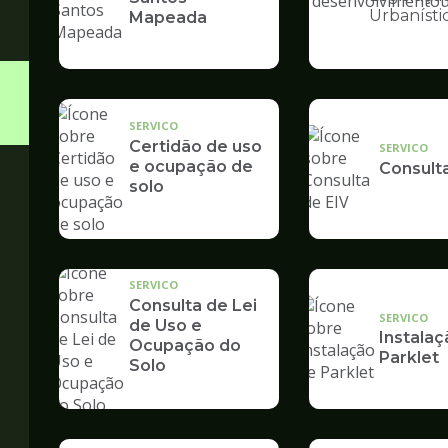
Ilustração
Urbanísti
Mapeada
da
pagina
de
Desenvolvime
Urbano
SERVICO
Certidão de uso
SERVICO
e ocupação de
Consult
solo
SERVICO
Consulta de Lei
SERVICO
de Uso e
Instalaç
Ocupação do
Parklet
Solo