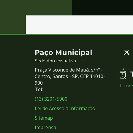
Contato
Paço Municipal
e
Sede Administrativa
Praça Visconde de Mauá, s/nº -
Redes
Centro, Santos - SP, CEP 11010-
900
Turis
Sociais
Tel:
(13) 3201-5000
Lei de Acesso à Informação
Sitemap
Imprensa