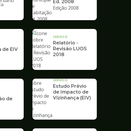
Ed. 2008
ca
Edição 2008
nto
SERVICO
Relatório -
Revisão LUOS
a de EIV
2018
SERVICO
Estudo Prévio
de Impacto de
Vizinhança (EIV)
ão de