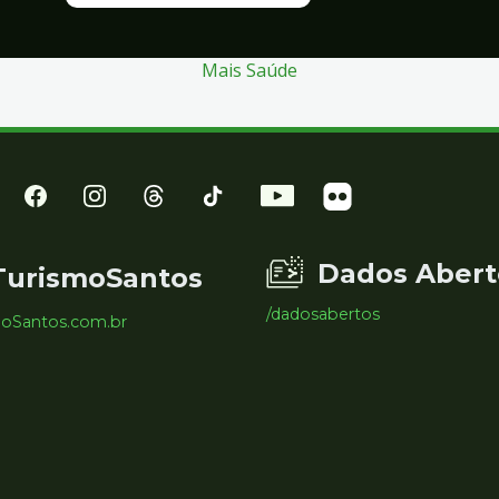
Mais Saúde
Dados Abert
TurismoSantos
/dadosabertos
moSantos.com.br