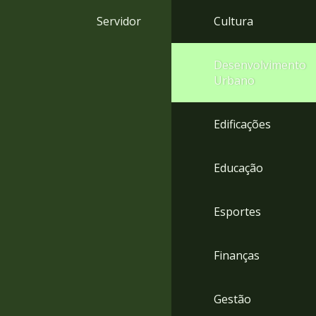
4
Servidor
Cultura
Acessibilidade
5
Desenvolvimento
Urbano
Edificações
Educação
Esportes
Finanças
Gestão