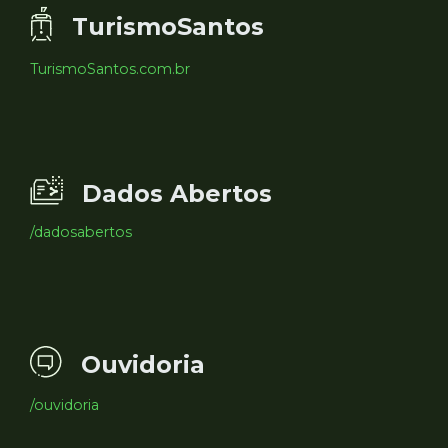
TurismoSantos
TurismoSantos.com.br
Dados Abertos
/dadosabertos
Ouvidoria
/ouvidoria