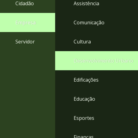
4
Cidadão
Assistência
Acessibilidade
5
Empresa
Comunicação
Servidor
Cultura
Desenvolvimento Urbano
Edificações
Educação
Esportes
Finanças