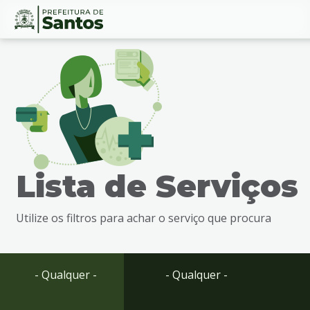
Ir
Conteúdo
para
o
conteúdo
1
Ir
para
o
menu
Lista de Serviços
2
Ir
para
Utilize os filtros para achar o serviço que procura
busca
3
Ir
para
- Qualquer -
- Qualquer -
o
rodapé