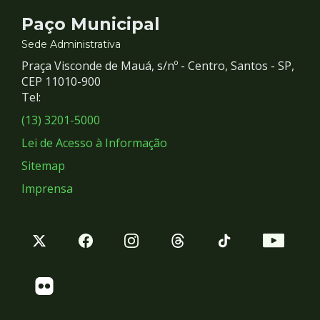
Contato
Paço Municipal
e
Sede Administrativa
Praça Visconde de Mauá, s/nº - Centro, Santos - SP,
Redes
CEP 11010-900
Tel:
Sociais
(13) 3201-5000
Lei de Acesso à Informação
Sitemap
Imprensa