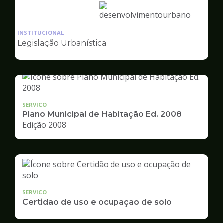
Ilustração
da
INSTITUCIONAL
pagina
Legislação Urbanística
de
Desenvolvimento
Urbano
SERVICO
Plano Municipal de Habitação Ed. 2008
Edição 2008
SERVICO
Certidão de uso e ocupação de solo