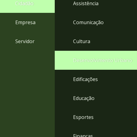
4
Cidadão
Assistência
Acessibilidade
5
Empresa
Comunicação
Servidor
Cultura
Desenvolvimento Urbano
Edificações
Educação
Esportes
Finanças