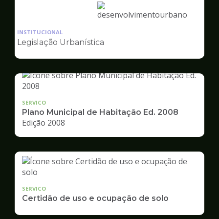
Ilustração
da
INSTITUCIONAL
pagina
Legislação Urbanística
de
Desenvolvimento
Urbano
SERVICO
Plano Municipal de Habitação Ed. 2008
Edição 2008
SERVICO
Certidão de uso e ocupação de solo