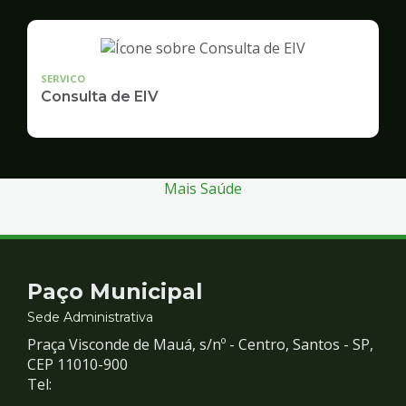
SERVICO
Consulta de EIV
Mais Saúde
Contato
Paço Municipal
e
Sede Administrativa
Praça Visconde de Mauá, s/nº - Centro, Santos - SP,
Redes
CEP 11010-900
Tel: