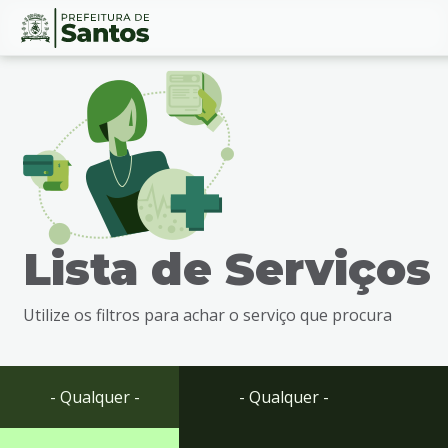
Ir
Conteúdo
para
o
conteúdo
1
Ir
para
o
menu
Lista de Serviços
2
Ir
para
Utilize os filtros para achar o serviço que procura
busca
3
Ir
para
- Qualquer -
- Qualquer -
o
rodapé