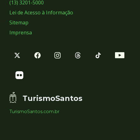
Sociais
(13) 3201-5000
Lei de Acesso à Informação
Sitemap
Imprensa
TurismoSantos
TurismoSantos.com.br